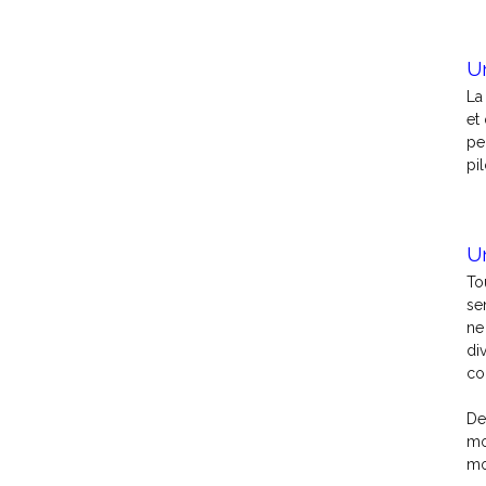
U
La
et
pe
pi
U
To
se
ne
di
co
De
mo
mo