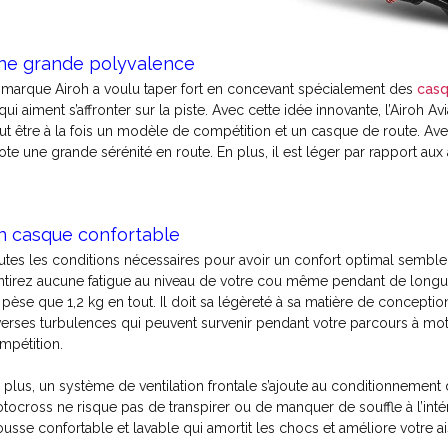
ne grande polyvalence
 marque Airoh a voulu taper fort en concevant spécialement des
cas
 qui aiment s’affronter sur la piste. Avec cette idée innovante, l’Airoh A
ut être à la fois un modèle de compétition et un casque de route. Ave
lote une grande sérénité en route. En plus, il est léger par rapport au
n casque confortable
utes les conditions nécessaires pour avoir un confort optimal semble
ntirez aucune fatigue au niveau de votre cou même pendant de longues 
 pèse que 1,2 kg en tout. Il doit sa légèreté à sa matière de conception
verses turbulences qui peuvent survenir pendant votre parcours à moto
mpétition.
 plus, un système de ventilation frontale s’ajoute au conditionnement
tocross ne risque pas de transpirer ou de manquer de souffle à l’inté
usse confortable et lavable qui amortit les chocs et améliore votre a