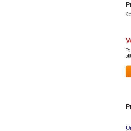
P
Ce
V
To
ut
P
U