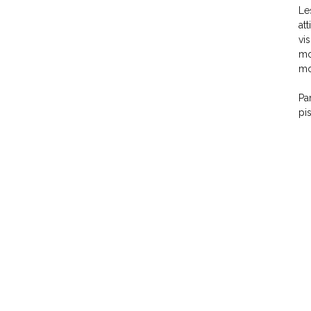
Le
at
vi
mo
mo
Pa
pi