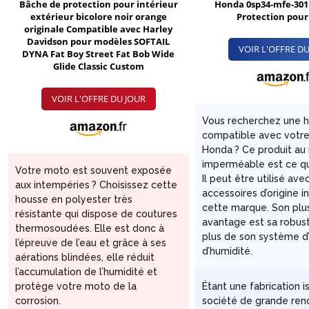
Bâche de protection pour intérieur
Honda 0sp34-mfe-301
extérieur bicolore noir orange
Protection pou
originale Compatible avec Harley
Davidson pour modèles SOFTAIL
VOIR L'OFFRE DU
DYNA Fat Boy Street Fat Bob Wide
Glide Classic Custom
VOIR L'OFFRE DU JOUR
Vous recherchez une 
compatible avec votr
Honda ? Ce produit au
imperméable est ce qu’
Votre moto est souvent exposée
Il peut être utilisé ave
aux intempéries ? Choisissez cette
accessoires d’origine i
housse en polyester très
cette marque. Son plu
résistante qui dispose de coutures
avantage est sa robus
thermosoudées. Elle est donc à
plus de son système d
l’épreuve de l’eau et grâce à ses
d’humidité.
aérations blindées, elle réduit
l’accumulation de l’humidité et
protège votre moto de la
Étant une fabrication i
corrosion.
société de grande re