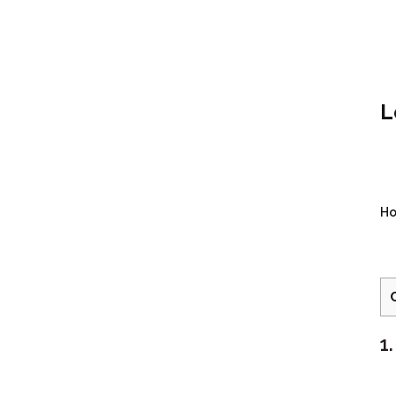
L
Ho
1