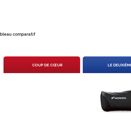
bleau comparatif
N
COUP DE CŒUR
LE DEUXIÈM
IS
ON
X