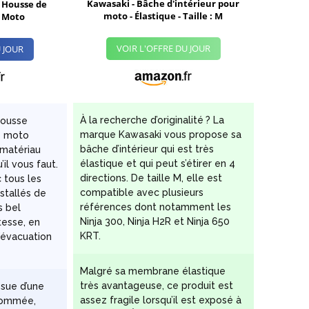
Kawasaki - Bâche d'intérieur pour
 Housse de
moto - Élastique - Taille : M
r Moto
VOIR L'OFFRE DU JOUR
 JOUR
À la recherche d’originalité ? La
housse
marque Kawasaki vous propose sa
e moto
bâche d’intérieur qui est très
 matériau
élastique et qui peut s’étirer en 4
il vous faut.
directions. De taille M, elle est
c tous les
compatible avec plusieurs
nstallés de
références dont notamment les
s bel
Ninja 300, Ninja H2R et Ninja 650
tesse, en
KRT.
’évacuation
Malgré sa membrane élastique
très avantageuse, ce produit est
ssue d’une
assez fragile lorsqu’il est exposé à
nommée,