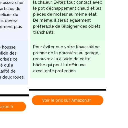
la chaleur. Évitez tout contact avec
e assez cher
le pot d’échappement chaud et les
articles du
pièces de moteur au même état.
ficier de
De même, il serait également
ous devez
préférable de l’éloigner des objets
tement plus
tranchants.
Pour éviter que votre Kawasaki ne
e housse
prenne de la poussière au garage,
olide des
recouvrez-la à l’aide de cette
vorisez ce
bâche qui peut lui offrir une
é qui a
excellente protection.
larité de
s deux roues.
Voir le prix sur Amazon.fr
mazon.fr