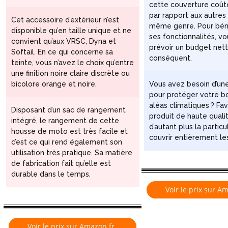
cette couverture coût
par rapport aux autres 
Cet accessoire d’extérieur n’est
même genre. Pour béné
disponible qu’en taille unique et ne
ses fonctionnalités, v
convient qu’aux VRSC, Dyna et
prévoir un budget net
Softail. En ce qui concerne sa
conséquent.
teinte, vous n’avez le choix qu’entre
une finition noire claire discrète ou
bicolore orange et noire.
Vous avez besoin d’un
pour protéger votre b
aléas climatiques ? Fa
Disposant d’un sac de rangement
produit de haute qualit
intégré, le rangement de cette
d’autant plus la particu
housse de moto est très facile et
couvrir entièrement le
c’est ce qui rend également son
utilisation très pratique. Sa matière
de fabrication fait qu’elle est
durable dans le temps.
Voir le prix sur A
Voir le prix sur Amazon.fr