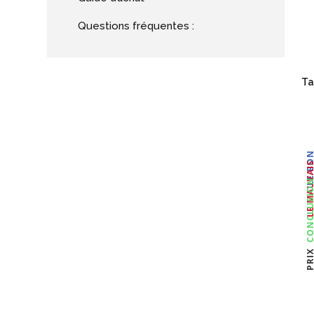
Questions fréquentes :
Ta
LE BO
LE MAUVA
CONCLUSI
PRI