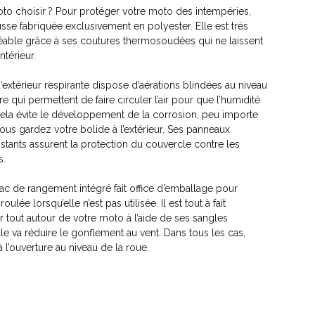
o choisir ? Pour protéger votre moto des intempéries,
sse fabriquée exclusivement en polyester. Elle est très
éable grâce à ses coutures thermosoudées qui ne laissent
intérieur.
extérieur respirante dispose d’aérations blindées au niveau
e qui permettent de faire circuler l’air pour que l’humidité
ela évite le développement de la corrosion, peu importe
s gardez votre bolide à l’extérieur. Ses panneaux
istants assurent la protection du couvercle contre les
s.
sac de rangement intégré fait office d’emballage pour
oulée lorsqu’elle n’est pas utilisée. Il est tout à fait
r tout autour de votre moto à l’aide de ses sangles
 elle va réduire le gonflement au vent. Dans tous les cas,
l’ouverture au niveau de la roue.