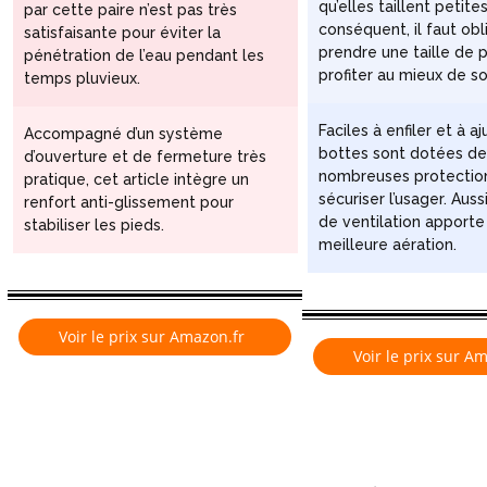
qu’elles taillent petites
par cette paire n’est pas très
conséquent, il faut ob
satisfaisante pour éviter la
prendre une taille de 
pénétration de l’eau pendant les
profiter au mieux de so
temps pluvieux.
Faciles à enfiler et à aj
Accompagné d’un système
bottes sont dotées d
d’ouverture et de fermeture très
nombreuses protectio
pratique, cet article intègre un
sécuriser l’usager. Aus
renfort anti-glissement pour
de ventilation apporte
stabiliser les pieds.
meilleure aération.
Voir le prix sur Amazon.fr
Voir le prix sur A