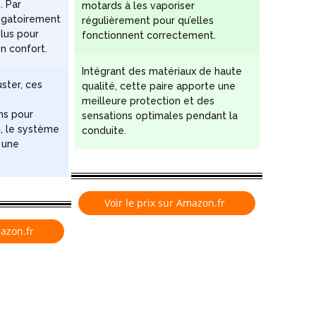
. Par
motards à les vaporiser
ligatoirement
régulièrement pour qu’elles
plus pour
fonctionnent correctement.
n confort.
Intégrant des matériaux de haute
uster, ces
qualité, cette paire apporte une
e
meilleure protection et des
ns pour
sensations optimales pendant la
si, le système
conduite.
 une
Voir le prix sur Amazon.fr
mazon.fr