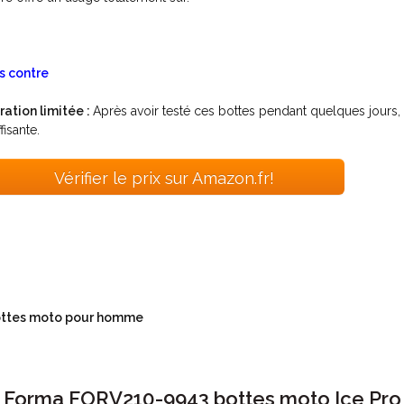
s contre
ration limitée :
Après avoir testé ces bottes pendant quelques jours, 
fisante.
Vérifier le prix sur Amazon.fr!
ttes moto pour homme
. Forma FORV210-9943 bottes moto Ice Pro