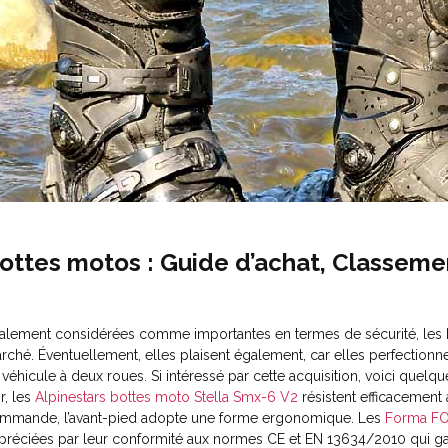
ottes motos : Guide d’achat, Classeme
alement considérées comme importantes en termes de sécurité, les bo
rché. Éventuellement, elles plaisent également, car elles perfectionn
 véhicule à deux roues. Si intéressé par cette acquisition, voici quelq
r, les
Alpinestars bottes moto Stella Smx-6 V2
résistent efficacement 
mmande, l’avant-pied adopte une forme ergonomique. Les
Forma FO
préciées par leur conformité aux normes CE et EN 13634/2010 qui gara