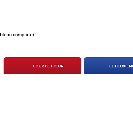
bleau comparatif
N
COUP DE CŒUR
LE DEUXIÈM
IS
ON
X