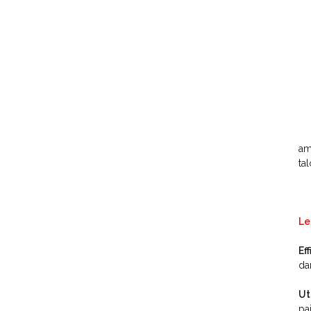
am
ta
Le
Ef
da
Ut
pa