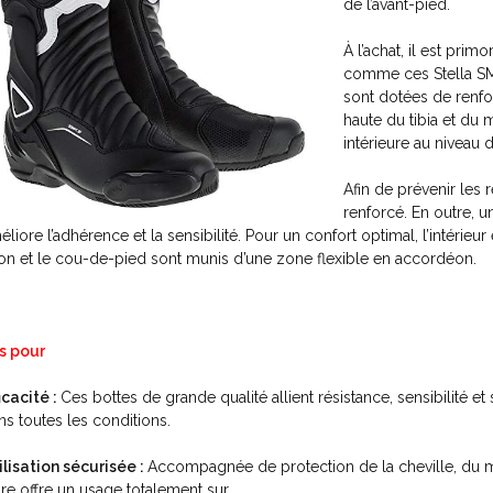
de l’avant-pied.
À l’achat, il est prim
comme ces Stella SMX
sont dotées de renfor
haute du tibia et du 
intérieure au niveau d
Afin de prévenir les r
renforcé. En outre, 
éliore l’adhérence et la sensibilité. Pour un confort optimal, l’intérieu
lon et le cou-de-pied sont munis d’une zone flexible en accordéon.
s pour
ficacité :
Ces bottes de grande qualité allient résistance, sensibilité e
ns toutes les conditions.
ilisation sécurisée :
Accompagnée de protection de la cheville, du moll
ire offre un usage totalement sur.