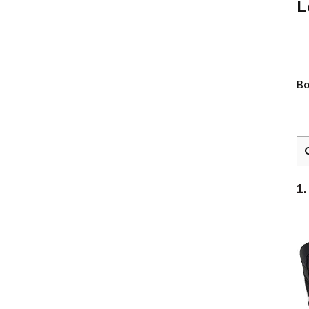
L
Bo
1