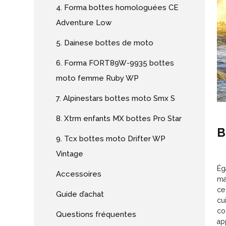
4. Forma bottes homologuées CE
Adventure Low
5. Dainese bottes de moto
6. Forma FORT89W-9935 bottes
moto femme Ruby WP
7. Alpinestars bottes moto Smx S
8. Xtrm enfants MX bottes Pro Star
B
9. Tcx bottes moto Drifter WP
Vintage
Ég
Accessoires
ma
ce
Guide d’achat
cui
co
Questions fréquentes
ap