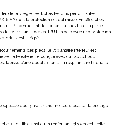
ordial de privilégier les bottes les plus performantes
-6 V2 dont la protection est optimisée. En effet, elles
t en TPU permettant de soutenir la cheville et la partie
mollet. Aussi, un slider en TPU biinjecté avec une protection
es orteils est intégré.
etournements des pieds, le lit plantaire intérieur est
une semelle extérieure conçue avec du caoutchouc
r est tapissé d’une doublure en tissu respirant tandis que le
t souplesse pour garantir une meilleure qualité de pilotage
et et du tibia ainsi qu’un renfort anti glissement, cette