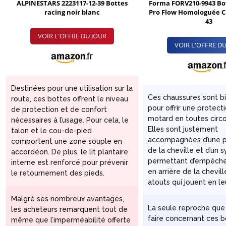
ALPINESTARS 2223117-12-39 Bottes
Forma FORV210-9943 Bo
racing noir blanc
Pro Flow Homologuée CE,
43
VOIR L'OFFRE DU JOUR
VOIR L'OFFRE DU
Destinées pour une utilisation sur la
Ces chaussures sont b
route, ces bottes offrent le niveau
pour offrir une protect
de protection et de confort
motard en toutes circ
nécessaires à l’usage. Pour cela, le
Elles sont justement
talon et le cou-de-pied
accompagnées d’une p
comportent une zone souple en
de la cheville et d’un
accordéon. De plus, le lit plantaire
permettant d’empêcher
interne est renforcé pour prévenir
en arrière de la chevil
le retournement des pieds.
atouts qui jouent en le
Malgré ses nombreux avantages,
La seule reproche que 
les acheteurs remarquent tout de
faire concernant ces bo
même que l’imperméabilité offerte