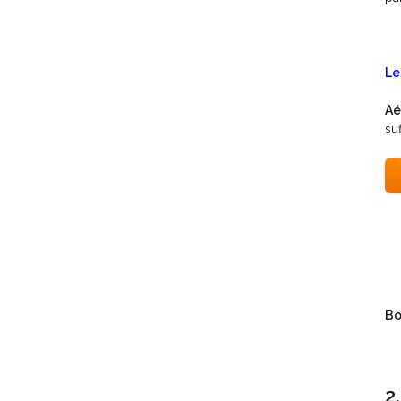
Le
Aé
suf
Bo
2