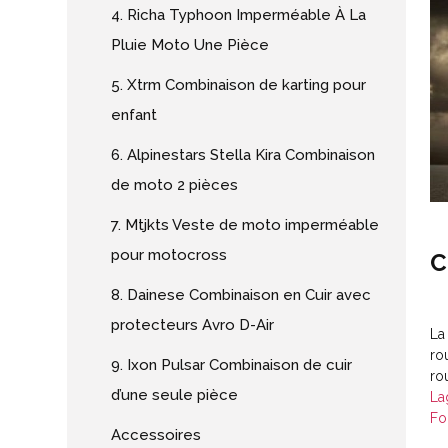
4. Richa Typhoon Imperméable À La
Pluie Moto Une Pièce
5. Xtrm Combinaison de karting pour
enfant
6. Alpinestars Stella Kira Combinaison
de moto 2 pièces
7. Mtjkts Veste de moto imperméable
pour motocross
C
8. Dainese Combinaison en Cuir avec
protecteurs Avro D-Air
La
ro
9. Ixon Pulsar Combinaison de cuir
ro
d’une seule pièce
La
Fo
Accessoires