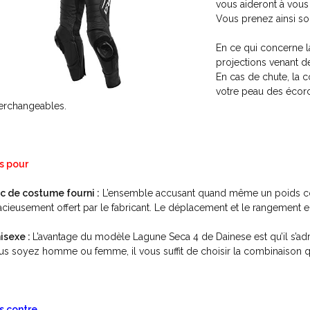
vous aideront à vou
Vous prenez ainsi soi
En ce qui concerne la
projections venant de
En cas de chute, la
votre peau des écorc
terchangeables.
s pour
c de costume fourni :
L’ensemble accusant quand même un poids cons
acieusement offert par le fabricant. Le déplacement et le rangement en 
isexe :
L’avantage du modèle Lagune Seca 4 de Dainese est qu’il s’ad
us soyez homme ou femme, il vous suffit de choisir la combinaison qu
s contre