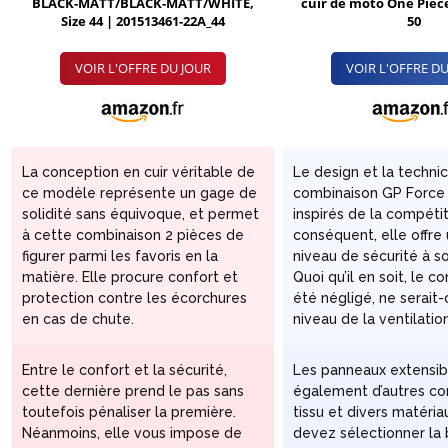
BLACK-MATT/BLACK-MATT/WHITE,
cuir de moto One Piec
Size 44 | 201513461-22A_44
50
VOIR L'OFFRE DU JOUR
VOIR L'OFFRE DU
La conception en cuir véritable de
Le design et la technic
ce modèle représente un gage de
combinaison GP Force
solidité sans équivoque, et permet
inspirés de la compétit
à cette combinaison 2 pièces de
conséquent, elle offre
figurer parmi les favoris en la
niveau de sécurité à son
matière. Elle procure confort et
Quoi qu’il en soit, le co
protection contre les écorchures
été négligé, ne serait-
en cas de chute.
niveau de la ventilation
Entre le confort et la sécurité,
Les panneaux extensib
cette dernière prend le pas sans
également d’autres c
toutefois pénaliser la première.
tissu et divers matéria
Néanmoins, elle vous impose de
devez sélectionner la 