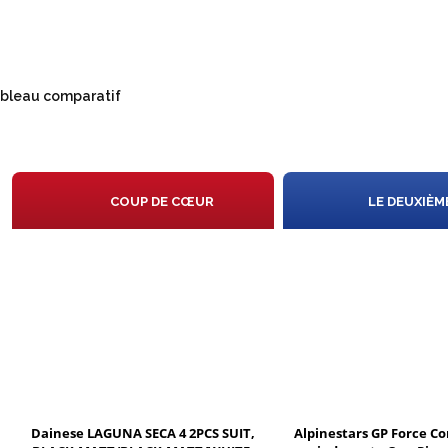
bleau comparatif
N
COUP DE CŒUR
LE DEUXIÈM
IS
ON
X
Dainese LAGUNA SECA 4 2PCS SUIT,
Alpinestars GP Force C