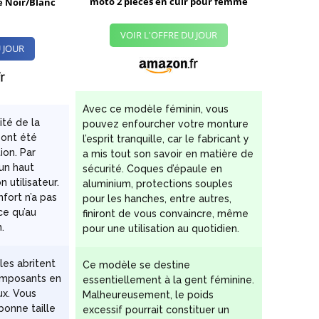
moto 2 pièces en cuir pour femme
e Noir/Blanc
VOIR L'OFFRE DU JOUR
 JOUR
Avec ce modèle féminin, vous
ité de la
pouvez enfourcher votre monture
 ont été
l’esprit tranquille, car le fabricant y
ion. Par
a mis tout son savoir en matière de
 un haut
sécurité. Coques d’épaule en
 utilisateur.
aluminium, protections souples
nfort n’a pas
pour les hanches, entre autres,
ce qu’au
finiront de vous convaincre, même
.
pour une utilisation au quotidien.
les abritent
Ce modèle se destine
omposants en
essentiellement à la gent féminine.
ux. Vous
Malheureusement, le poids
bonne taille
excessif pourrait constituer un