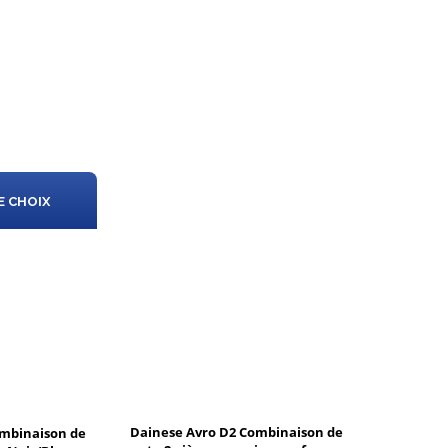
E CHOIX
Dainese Avro D2 Combinaison de
ombinaison de