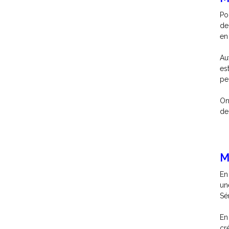
Po
de
en
Au
es
pe
On
de
M
En
un
Sé
En
cr