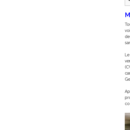
M
To
vo
de
sa
Le
ve
(C
ca
Ge
Ap
pr
co