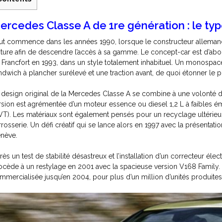
ercedes Classe A de 1re génération : le typ
ut commence dans les années 1990, lorsque le constructeur allema
iture afin de descendre l’accès à sa gamme. Le concept-car est d’abo
 Francfort en 1993, dans un style totalement inhabituel. Un monospac
ndwich à plancher surélevé et une traction avant, de quoi étonner le p
 design original de la Mercedes Classe A se combine à une volonté de
rsion est agrémentée d’un moteur essence ou diesel 1,2 L à faibles ém
VT). Les matériaux sont également pensés pour un recyclage ultérieur,
rrosserie. Un défi créatif qui se lance alors en 1997 avec la présentat
nève.
rès un test de stabilité désastreux et l’installation d’un correcteur é
ocède à un restylage en 2001 avec la spacieuse version V168 Family.
mmercialisée jusqu’en 2004, pour plus d’un million d’unités produite