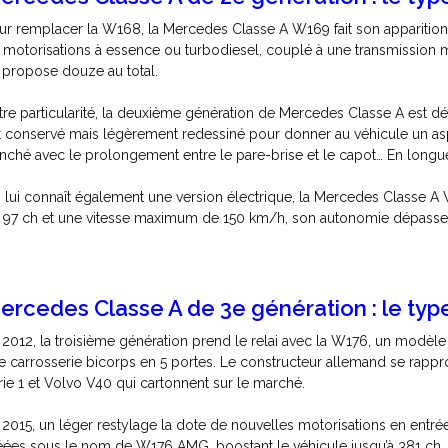
ur remplacer la W168, la Mercedes Classe A W169 fait son apparition e
 motorisations à essence ou turbodiesel, couplé à une transmission 
 propose douze au total.
tre particularité, la deuxième génération de Mercedes Classe A est d
t conservé mais légèrement redessiné pour donner au véhicule un asp
nché avec le prolongement entre le pare-brise et le capot… En longueur,
 lui connaît égalemen​t une version électrique, la Mercedes Classe A
 97 ch et une vitesse maximum de 150 km/h, son autonomie dépasse
ercedes Classe A de 3e génération : le type
 2012, la troisième génération prend le relai avec la W176, un modè
e carrosserie bicorps en 5 portes. Le constructeur allemand se rapp
rie 1 et Volvo V40 qui cartonnent sur le marché.
 2015, un léger restylage la dote de nouvelles motorisations en entr
éées sous le nom de W176 AMG, boostant le véhicule jusqu’à 381 ch.