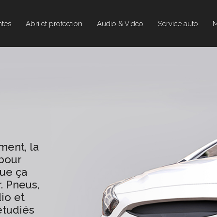
ntes
Abri et protection
Audio & Video
Service auto
M
ent, la
pour
que ça
r. Pneus,
dio et
étudiés