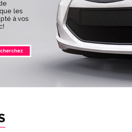
 de
 que les
pté à vos
c!
cherchez
S