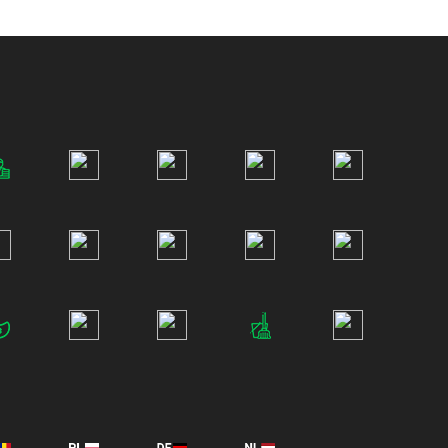
Desodorisant pour voiture
Disque de stationnement
Efface rayures pour voiture
Enjoliveur
Éthylotest
Extincteur pour voiture
Gonfleur de pneu
Housse de siège auto
Huile de boite de vitesse
Jantes alu
Miroir de voiture bébé