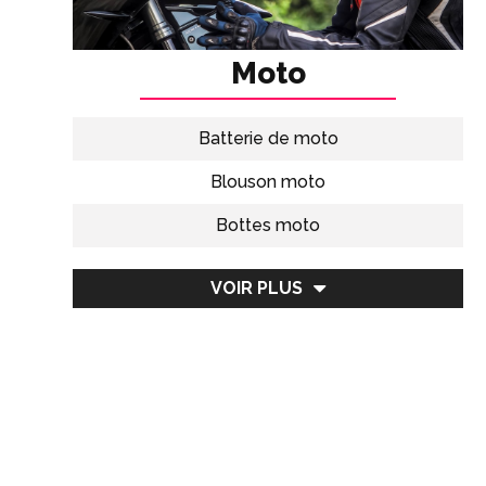
Moto
Batterie de moto
Blouson moto
Bottes moto
Cagoule de moto
VOIR PLUS
Case moto
Casque moto modulable
Casque moto pour enfant
Casque motocross
Chargeur de batterie moto