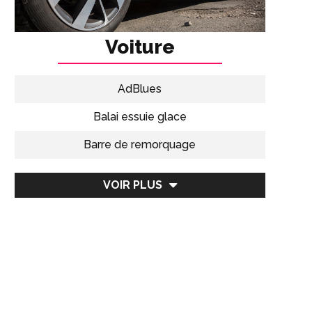
Voiture
AdBlues
Balai essuie glace
Barre de remorquage
Caissons de basse pour voiture
VOIR PLUS
Caméras de recul
Chandelle pour voiture
Coffres de toit
Couvre-volants
Dégivreur de pare-brise