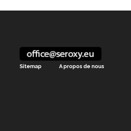
Chaussure moto
Combinaison moto
Gants chauffants
Gants moto
GPS Moto
Sitemap
A propos de nous
Housse de moto
Huile moto
Intercom moto
Interphone casque moto
Lève moto
Lunettes motocross