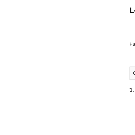
L
Hu
1