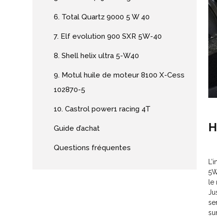
6. Total Quartz 9000 5 W 40
7. Elf evolution 900 SXR 5W-40
8. Shell helix ultra 5-W40
9. Motul huile de moteur 8100 X-Cess
102870-5
10. Castrol power1 racing 4T
H
Guide d’achat
Questions fréquentes
L’
5W
le
Ju
se
su