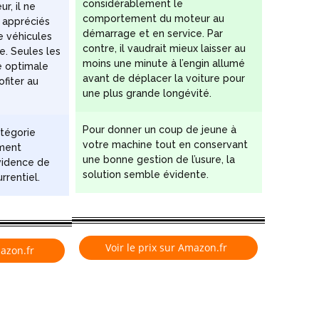
considérablement le
r, il ne
comportement du moteur au
 appréciés
démarrage et en service. Par
e véhicules
contre, il vaudrait mieux laisser au
me. Seules les
moins une minute à l’engin allumé
e optimale
avant de déplacer la voiture pour
fiter au
une plus grande longévité.
.
Pour donner un coup de jeune à
atégorie
votre machine tout en conservant
iment
une bonne gestion de l’usure, la
évidence de
solution semble évidente.
rrentiel.
Voir le prix sur Amazon.fr
mazon.fr