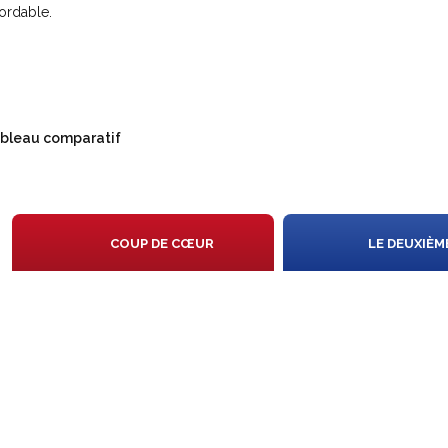
ordable.
bleau comparatif
N
COUP DE CŒUR
LE DEUXIÈM
IS
ON
X