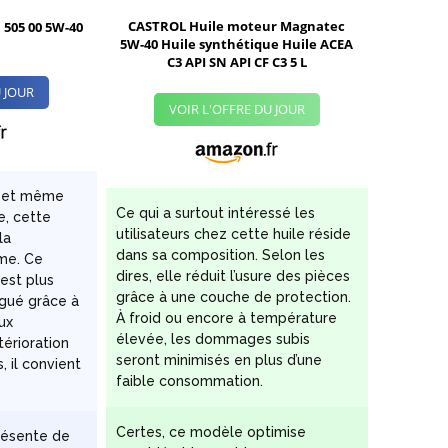
CASTROL Huile moteur Magnatec
 505 00 5W-40
5W-40 Huile synthétique Huile ACEA
C3 API SN API CF C3 5 L
 JOUR
VOIR L'OFFRE DU JOUR
l et même
Ce qui a surtout intéressé les
e, cette
utilisateurs chez cette huile réside
la
dans sa composition. Selon les
me. Ce
dires, elle réduit l’usure des pièces
’est plus
grâce à une couche de protection.
ngué grâce à
À froid ou encore à température
ux
élevée, les dommages subis
térioration
seront minimisés en plus d’une
s, il convient
faible consommation.
Certes, ce modèle optimise
résente de