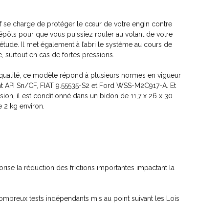
tif se charge de protéger le cœur de votre engin contre
épôts pour que vous puissiez rouler au volant de votre
étude. Il met également à l’abri le système au cours de
e, surtout en cas de fortes pressions.
alité, ce modèle répond à plusieurs normes en vigueur
t API Sn/CF, FIAT 9.55535-S2 et Ford WSS-M2C917-A. Et
ion, il est conditionné dans un bidon de 11,7 x 26 x 30
 2 kg environ.
orise la réduction des frictions importantes impactant la
 nombreux tests indépendants mis au point suivant les Lois