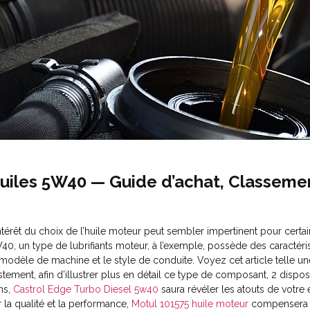
uiles 5W40 — Guide d’achat, Classemen
intérêt du choix de l’huile moteur peut sembler impertinent pour certa
40, un type de lubrifiants moteur, à l’exemple, possède des caractéri
 modèle de machine et le style de conduite. Voyez cet article telle un
stement, afin d’illustrer plus en détail ce type de composant, 2 dispo
ns,
Castrol Edge Turbo Diesel 5w40
saura révéler les atouts de votre 
r la qualité et la performance,
Motul 101575 huile moteur
compensera en