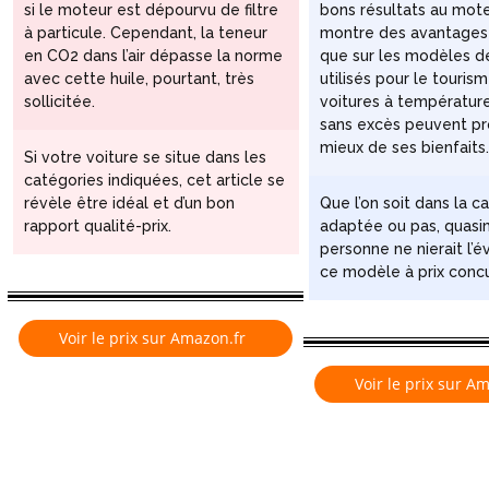
si le moteur est dépourvu de filtre
bons résultats au moteu
à particule. Cependant, la teneur
montre des avantages
en CO2 dans l’air dépasse la norme
que sur les modèles d
avec cette huile, pourtant, très
utilisés pour le touris
sollicitée.
voitures à températur
sans excès peuvent pro
mieux de ses bienfaits
Si votre voiture se situe dans les
catégories indiquées, cet article se
révèle être idéal et d’un bon
Que l’on soit dans la c
rapport qualité-prix.
adaptée ou pas, quas
personne ne nierait l’
ce modèle à prix concu
Voir le prix sur Amazon.fr
Voir le prix sur A