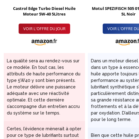
Castrol Edge Turbo Diesel Huile
Motul SPEZIFISCH 505 01
Moteur 5W-40 5Litres
5L Noir
VOIR L'OFFRE DU JOUR
VOIR L'OFFRE DU
La qualité sera au rendez-vous sur
Dans un moteur diese
ce modèle. En tout cas, les
dans un type à essenc
attributs de haute performance du
huile apporte toujours 
type 5W40 y sont bien présents.
performance au systè
Le moteur délivre une puissance
lubrifiant synthétique s
adéquate avec une réactivité
particulièrement disti
optimale. Et cette dernière
sa grande résistance a
s’accompagne d’un entretien accru
frottements et à la dé
du système sur le temps.
par oxydation. D’ailleur
pour le long terme.
Certes, l’évidence mènerait à opter
pour ce type de lubrifiants surtout
Bien que cette huile p