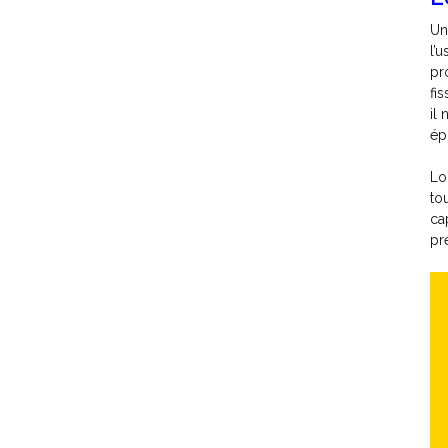
Un
l’
pr
fi
il
épr
Lo
to
ca
pre