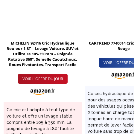
X
MICHELIN 92416 Cric Hydraulique
CARTREND 7740014 Cric
Rouleur 1,8T – Levage Voiture, SUV et
Rouge
Utilitaire 105-350mm – Poignée
Rotative 360°, Semelle Caoutchouc,
VOIR L'OFFRE DU
Roues Pivotantes, Transport Facile
VOIR L'OFFRE DU JOUR
Ce cric hydraulique de 
pour des usages occas
des véhicules qui pès
Ce cric est adapté à tout type de
2 tonnes en charge tot
voiture et offre un levage stable
longue barre de man
compris entre 105 à 350 mm. La
permet de lever facil
poignée de levage à 180° facilite
voiture sans trop de di