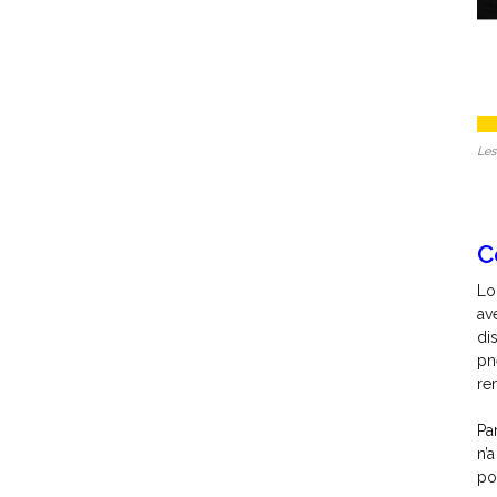
Les
C
Lo
av
di
pn
re
Pa
n’
po