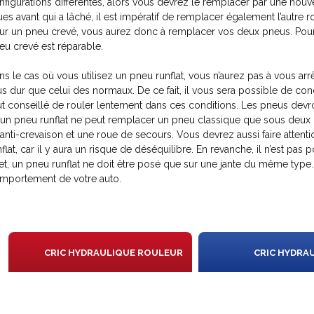
nfigurations différentes, alors vous devrez le remplacer par une nouvel
ues avant qui a lâché, il est impératif de remplacer également l’autre 
ur un pneu crevé, vous aurez donc à remplacer vos deux pneus. Pour ne 
eu crevé est réparable.
ns le cas où vous utilisez un pneu runflat, vous n’aurez pas à vous arr
us dur que celui des normaux. De ce fait, il vous sera possible de con
ut conseillé de rouler lentement dans ces conditions. Les pneus dev
’un pneu runflat ne peut remplacer un pneu classique que sous deux c
t anti-crevaison et une roue de secours. Vous devrez aussi faire attenti
nflat, car il y aura un risque de déséquilibre. En revanche, il n’est pa
fet, un pneu runflat ne doit être posé que sur une jante du même type.
mportement de votre auto.
N
CRIC HYDRAULIQUE ROULEUR
CRIC HYDRA
IS
ON
1.8T
ROULETT