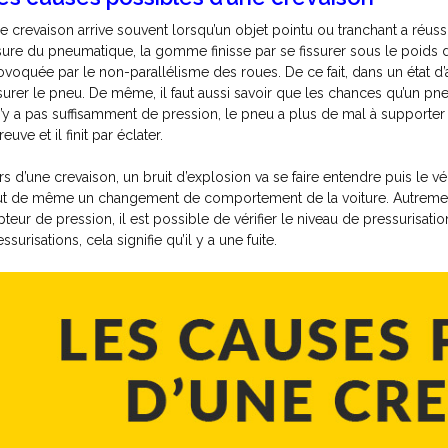
e crevaison arrive souvent lorsqu’un objet pointu ou tranchant a réussi 
usure du pneumatique, la gomme finisse par se fissurer sous le poids 
ovoquée par le non-parallélisme des roues. De ce fait, dans un état d’a
ssurer le pneu. De même, il faut aussi savoir que les chances qu’un pn
 n’y a pas suffisamment de pression, le pneu a plus de mal à supporter 
euve et il finit par éclater.
rs d’une crevaison, un bruit d’explosion va se faire entendre puis le véh
ut de même un changement de comportement de la voiture. Autrement, 
pteur de pression, il est possible de vérifier le niveau de pressurisati
ssurisations, cela signifie qu’il y a une fuite.