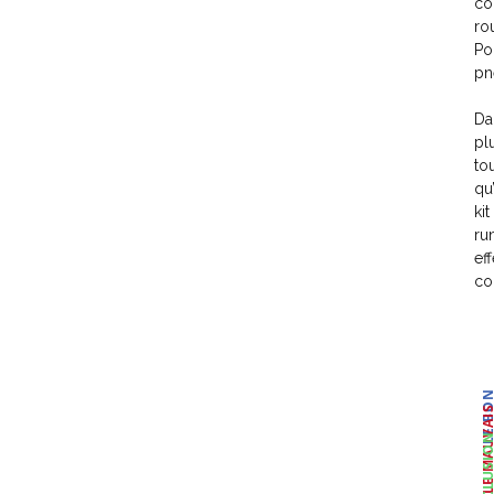
co
ro
Po
pn
Da
pl
to
qu
ki
ru
ef
co
LE BO
LE MAUVA
CONCLUSI