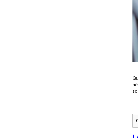
Qu
né
so
L