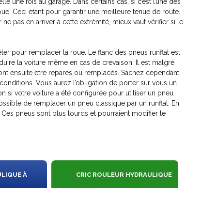
le une fois au garage. Dans certains cas, si c’est l’une des
roue. Ceci étant pour garantir une meilleure tenue de route.
pas en arriver à cette extrémité, mieux vaut vérifier si le
êter pour remplacer la roue. Le flanc des pneus runflat est
duire la voiture même en cas de crevaison. Il est malgré
ront ensuite être réparés ou remplacés. Sachez cependant
onditions. Vous aurez l’obligation de porter sur vous un
on si votre voiture a été configurée pour utiliser un pneu
s possible de remplacer un pneu classique par un runflat. En
 Ces pneus sont plus lourds et pourraient modifier le
ULIQUE À
CRIC ROULEUR HYDRAULIQUE
ES 2T
2.5T