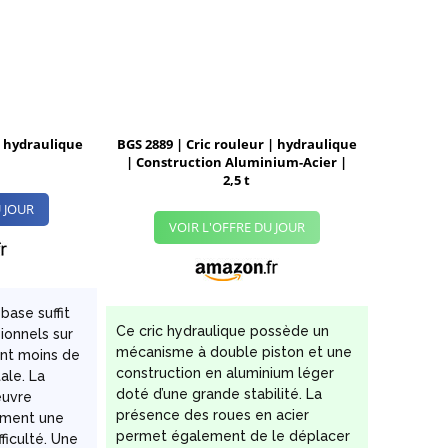
 hydraulique
BGS 2889 | Cric rouleur | hydraulique
| Construction Aluminium-Acier |
2,5 t
 JOUR
VOIR L'OFFRE DU JOUR
base suffit
Ce cric hydraulique possède un
ionnels sur
mécanisme à double piston et une
ent moins de
construction en aluminium léger
ale. La
doté d’une grande stabilité. La
œuvre
présence des roues en acier
ement une
permet également de le déplacer
fficulté. Une