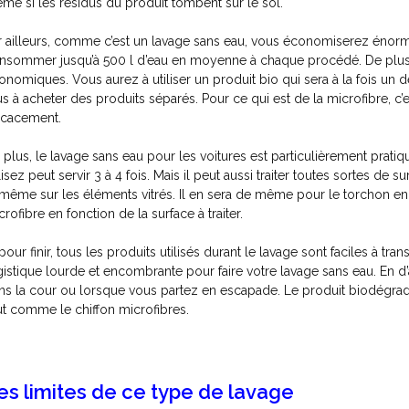
me si les résidus du produit tombent sur le sol.
r ailleurs, comme c’est un lavage sans eau, vous économiserez énorm
nsommer jusqu’à 500 l d’eau en moyenne à chaque procédé. De plus, l
onomiques. Vous aurez à utiliser un produit bio qui sera à la fois un dé
us à acheter des produits séparés. Pour ce qui est de la microfibre, c’es
ficacement.
 plus, le lavage sans eau pour les voitures est particulièrement prat
lisez peut servir 3 à 4 fois. Mais il peut aussi traiter toutes sortes de s
 même sur les éléments vitrés. Il en sera de même pour le torchon en mi
crofibre en fonction de la surface à traiter.
 pour finir, tous les produits utilisés durant le lavage sont faciles à tr
gistique lourde et encombrante pour faire votre lavage sans eau. En d’a
ns la cour ou lorsque vous partez en escapade. Le produit biodégrad
ut comme le chiffon microfibres.
es limites de ce type de lavage