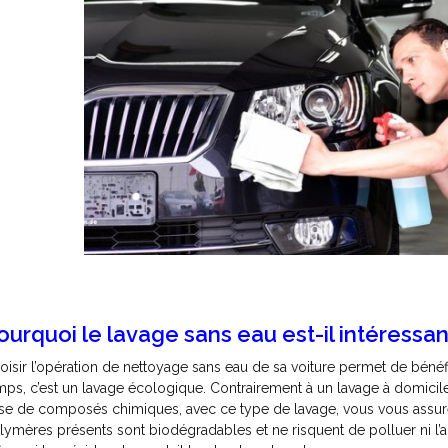
ourquoi le lavage sans eau est-il intéressan
oisir l’opération de nettoyage sans eau de sa voiture permet de béné
mps, c’est un lavage écologique. Contrairement à un lavage à domicile d
se de composés chimiques, avec ce type de lavage, vous vous assur
lymères présents sont biodégradables et ne risquent de polluer ni l’ai