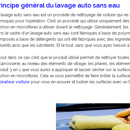
rincipe général du lavage auto sans eau
 lavage auto sans eau est un procédé de nettoyage de voiture qui n
imiques pour l’opération. C’est un procédé qui utilise uniquement de
rchon en microfibres à utiliser durant le nettoyage. Généralement, les 
ns le cadre d’un lavage auto sans eau sont fabriqués à base de pol
mposés à base de détergents qui ont été fabriqués avec des ingrédien
ésents ainsi que les lubrifiants. Et le tout, sans que vous ayez besoin à
atout dans ce cas c’est que le produit utilisé permet de nettoyer toutes 
 carrosserie, au niveau des éléments de vitrage, les phares, les éléme
oduit 3 en 1 que vous aurez à appliquer et laisser sécher sur la surfac
rchon en microfibres. Cela va vous permettre de faire briller la surface. 
pirateur voiture
pour vous en assurer et lustrer les surfaces avec un 