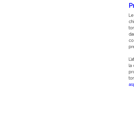
P
Le
ch
to
da
co
pr
L’
la
pr
to
as