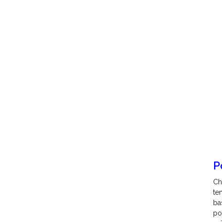
P
Ch
te
ba
po