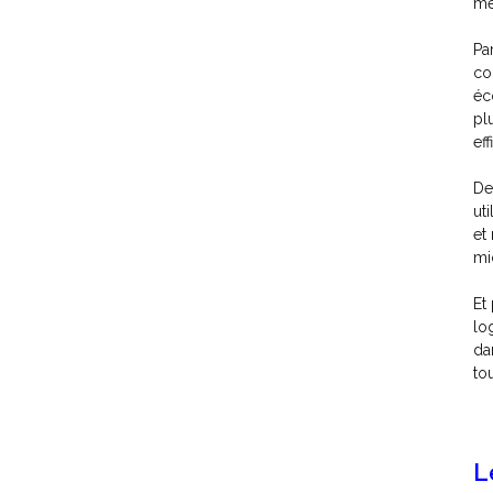
mê
Pa
co
éc
pl
ef
De
uti
et
mi
Et
lo
da
to
L