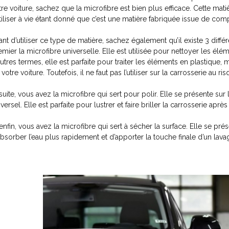
tre voiture, sachez que la microfibre est bien plus efficace. Cette mat
utiliser à vie étant donné que c’est une matière fabriquée issue de c
ant d’utiliser ce type de matière, sachez également qu’il existe 3 dif
emier la microfibre universelle. Elle est utilisée pour nettoyer les élé
autres termes, elle est parfaite pour traiter les éléments en plastique, 
votre voiture. Toutefois, il ne faut pas l’utiliser sur la carrosserie au r
suite, vous avez la microfibre qui sert pour polir. Elle se présente 
iversel. Elle est parfaite pour lustrer et faire briller la carrosserie a
 enfin, vous avez la microfibre qui sert à sécher la surface. Elle se pr
absorber l’eau plus rapidement et d’apporter la touche finale d’un lava