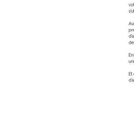
vo
s’
Av
pr
d’
de 
En
un
Et
d’