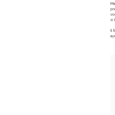
Ma
pr
vo
si
Il
ay