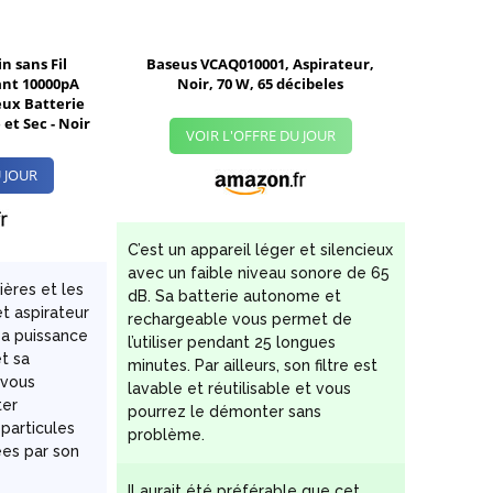
n sans Fil
Baseus VCAQ010001, Aspirateur,
ant 10000pA
Noir, 70 W, 65 décibeles
eux Batterie
et Sec - Noir
VOIR L'OFFRE DU JOUR
 JOUR
C’est un appareil léger et silencieux
avec un faible niveau sonore de 65
ières et les
dB. Sa batterie autonome et
et aspirateur
rechargeable vous permet de
sa puissance
l’utiliser pendant 25 longues
et sa
minutes. Par ailleurs, son filtre est
 vous
lavable et réutilisable et vous
ter
pourrez le démonter sans
 particules
problème.
ées par son
.
Il aurait été préférable que cet