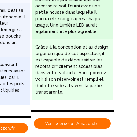
accessoire soit fourni avec une
il, c'est sa
petite housse dans laquelle il
autonomie. Il
pourra être rangé après chaque
ateur
usage. Une lumière LED aurait
’énergie à
également été plus agréable.
i se bouche
t donc un
Grâce à la conception et au design
ergonomique de cet aspirateur, il
est capable de dépoussiérer les
 convient
recoins difficilement accessibles
sateurs ayant
dans votre véhicule. Vous pourrez
s, car il
voir si son réservoir est rempli et
er les poils
doit être vidé à travers la partie
t liquides
transparente.
Voir le prix sur Amazon.fr
mazon.fr