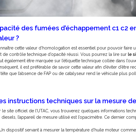
pacité des fumées d’échappement c1 c2 en 
aleur ?
nnaître cette valeur d’homologation est essentiel pour pouvoir faire
st de contrôle technique d’opacité réussi. Vous pourrez la lire sur
le s
ut également être marquée sur l’étiquette technique collée dans l’ouve
nséquent, il est préférable de savoir cette valeur afin d’éviter d’être 
 tête que l’absence de FAP ou de catalyseur rend le véhicule plus poll
es instructions techniques sur la mesure d
r le site officiel de l’UTAC, vous trouverez quelques informations tech
s diesels, l’appareil de mesure utilisé est l’opacimètre. Ce dernier com
Un dispositif servant à mesurer la température d’huile moteur comm