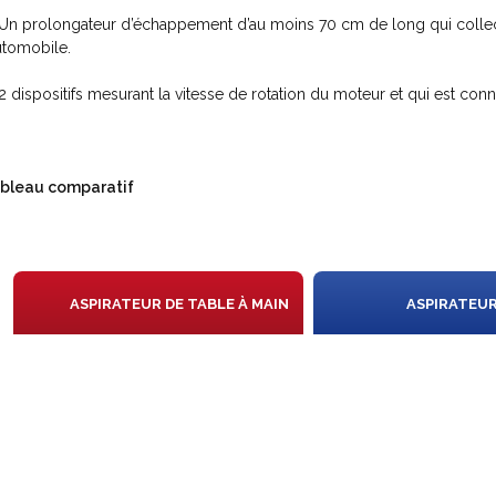
Un prolongateur d’échappement d’au moins 70 cm de long qui collect
automobile.
2 dispositifs mesurant la vitesse de rotation du moteur et qui est conn
bleau comparatif
N
ASPIRATEUR DE TABLE À MAIN
ASPIRATEUR
IS
ON
SANS FIL
X