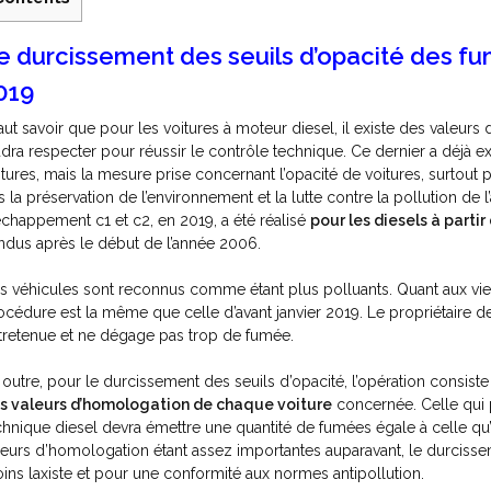
e durcissement des seuils d’opacité des f
019
 faut savoir que pour les voitures à moteur diesel, il existe des valeurs
udra respecter pour réussir le contrôle technique. Ce dernier a déjà e
itures, mais la mesure prise concernant l’opacité de voitures, surtout p
s la préservation de l’environnement et la lutte contre la pollution de 
échappement c1 et c2, en 2019, a été réalisé
pour les diesels à partir 
ndus après le début de l’année 2006.
s véhicules sont reconnus comme étant plus polluants. Quant aux vieu
océdure est la même que celle d’avant janvier 2019. Le propriétaire de
tretenue et ne dégage pas trop de fumée.
 outre, pour le durcissement des seuils d’opacité, l’opération consist
s valeurs d’homologation de chaque voiture
concernée. Celle qui p
chnique diesel devra émettre une quantité de fumées égale à celle qu’
leurs d’homologation étant assez importantes auparavant, le durcisse
ins laxiste et pour une conformité aux normes antipollution.