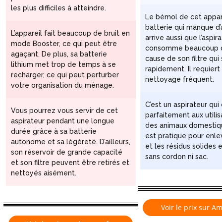
les plus difficiles à atteindre.
Le bémol de cet appare
batterie qui manque d’
L’appareil fait beaucoup de bruit en
arrive aussi que l’aspir
mode Booster, ce qui peut être
consomme beaucoup d
agaçant. De plus, sa batterie
cause de son filtre qu
lithium met trop de temps à se
rapidement. Il requier
recharger, ce qui peut perturber
nettoyage fréquent.
votre organisation du ménage.
C’est un aspirateur qui
Vous pourrez vous servir de cet
parfaitement aux utili
aspirateur pendant une longue
des animaux domestique
durée grâce à sa batterie
est pratique pour enlev
autonome et sa légèreté. D’ailleurs,
et les résidus solides e
son réservoir de grande capacité
sans cordon ni sac.
et son filtre peuvent être retirés et
nettoyés aisément.
Voir le prix sur A