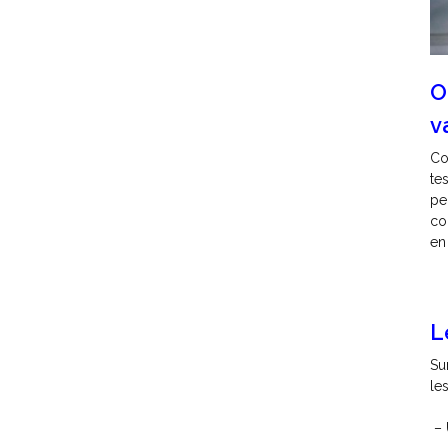
O
v
Co
te
pe
co
en
L
Su
le
– 