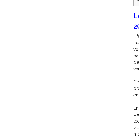
L
2
Il
fa
vo
pa
d’
ve
Ce
pr
en
En
de
te
va
mo