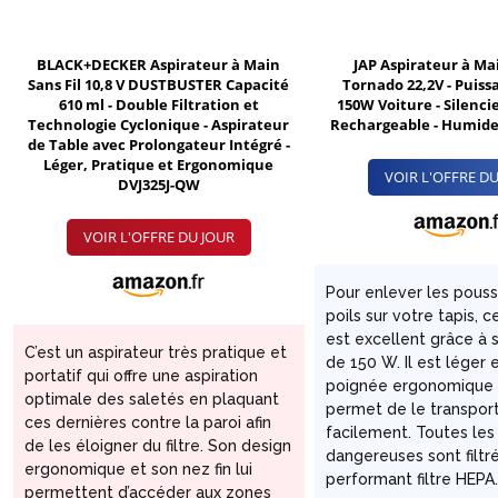
BLACK+DECKER Aspirateur à Main
JAP Aspirateur à Mai
Sans Fil 10,8 V DUSTBUSTER Capacité
Tornado 22,2V - Puiss
610 ml - Double Filtration et
150W Voiture - Silenci
Technologie Cyclonique - Aspirateur
Rechargeable - Humide 
de Table avec Prolongateur Intégré -
Léger, Pratique et Ergonomique
VOIR L'OFFRE DU
DVJ325J-QW
VOIR L'OFFRE DU JOUR
Pour enlever les pouss
poils sur votre tapis, c
est excellent grâce à 
C’est un aspirateur très pratique et
de 150 W. Il est léger 
portatif qui offre une aspiration
poignée ergonomique
optimale des saletés en plaquant
permet de le transpor
ces dernières contre la paroi afin
facilement. Toutes les
de les éloigner du filtre. Son design
dangereuses sont filtr
ergonomique et son nez fin lui
performant filtre HEPA
permettent d’accéder aux zones