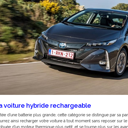
a voiture hybride rechargeable
tée d’une batterie plus grande, cette catégorie se distingue par sa par
urrez ainsi recharger votre voiture à tout moment sans reposer sur le
tribuée d’un moteur thermique plus petit, et se tourne plus sur les avan