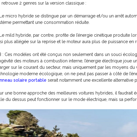
 retrouve 2 genres sur la version classique :
Le micro hybride se distingue par un démarrage et/ou un arrêt automat
stème permettant une consommation réduite.
Le mild hybride, par contre, profite de l’énergie cinétique produite lors
nsi plus allégée sur la reprise et le moteur aura plus de puissance en 
B : Ces modèles ont été conçus non seulement dans un souci écologiq
ngévité des moteurs à combustion interne, l’énergie électrique joue un 
arger sur le courant du secteur, mais uniquement par les moyens du véh
chnologie moderne écologique, on ne peut pas passer à côté de l’én
nneau solaire portable
serait notamment une excellente alternative po
ur une bonne approche des meilleures voitures hybrides, il faudrait ég
lle du dessus peut fonctionner sur le mode électrique, mais sa perfo