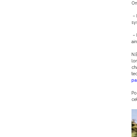
On
– 
sy
– 
ai
N.
lo
ch
te
pa
Po
ce