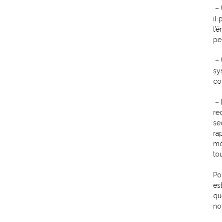
– 
il
l’
pe
– 
sy
co
– 
re
se
ra
mo
to
Po
es
qu
no