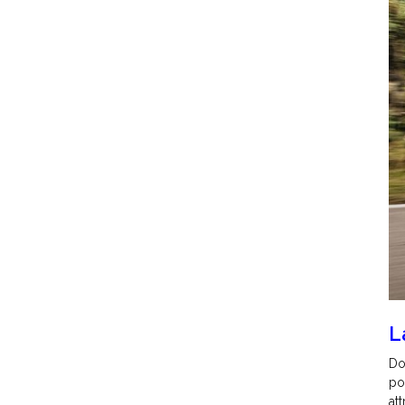
L
Do
po
at