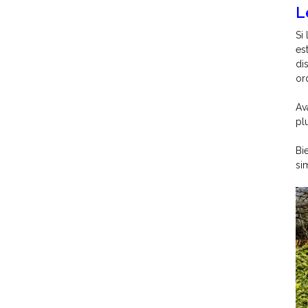
L
Si
es
di
or
Av
pl
Bi
si