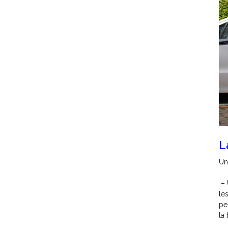
L
Un
– 
le
pe
la 