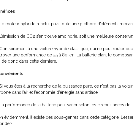
néfices
Le moteur hybride
n’inclut plus toute une pléthore d’éléments mécani
L’émission de CO2 s’en trouve amoindrie, soit une meilleure conservat
Contrairement à une voiture hybride classique, qui ne peut rouler que 
troyer une performance de 25 à 80 km. La batterie étant le composant
side donc dans cette dernière.
convénients
Si vous êtes à la recherche de la puissance pure, ce n’est pas la voiture
rbone dans l’air et l’économie d’énergie sans artifice.
La performance de la batterie peut varier selon les circonstances de la 
en évidemment, il existe des sous-genres dans cette catégorie. L’essent
bride ?