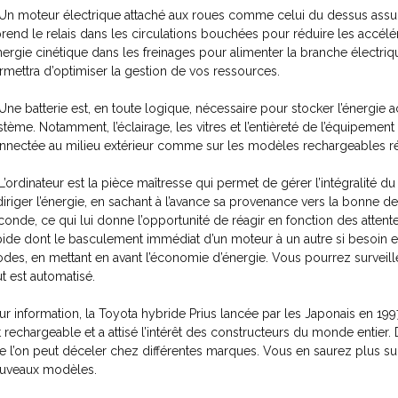
Un moteur électrique attaché aux roues comme celui du dessus assur
 prend le relais dans les circulations bouchées pour réduire les accélé
énergie cinétique dans les freinages pour alimenter la branche élec
rmettra d’optimiser la gestion de vos ressources.
Une batterie est, en toute logique, nécessaire pour stocker l’énergie 
stème. Notamment, l’éclairage, les vitres et l’entièreté de l’équipement 
nnectée au milieu extérieur comme sur les modèles rechargeables ré
L’ordinateur est la pièce maîtresse qui permet de gérer l’intégralité d
diriger l’énergie, en sachant à l’avance sa provenance vers la bonne des
conde, ce qui lui donne l’opportunité de réagir en fonction des atten
pide dont le basculement immédiat d’un moteur à un autre si besoin est
des, en mettant en avant l’économie d’énergie. Vous pourrez surveiller
ut est automatisé.
ur information, la Toyota hybride
Prius lancée par les Japonais en 199
t rechargeable et a attisé l’intérêt des constructeurs du monde entier.
e l’on peut déceler chez différentes marques. Vous en saurez plus s
uveaux modèles.