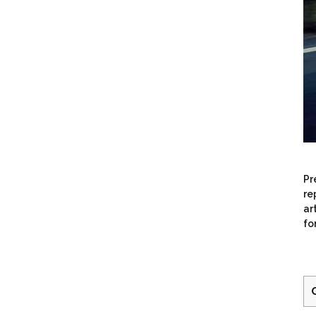
Pr
re
ar
fo