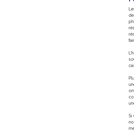
Le
de
ph
ré
ré
fa
L’
so
ca
Pl
un
on
co
un
Si 
no
mé