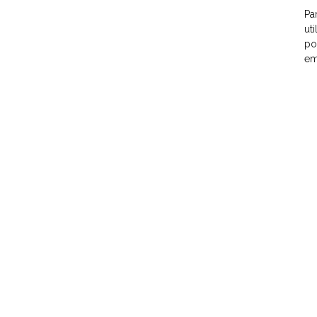
Pa
ut
po
em