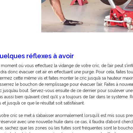
uelques réflexes à avoir
 moment où vous effectuez la vidange de votre cric, de l’air peut s’infi
udra donc évacuer cet air en effectuant une purge. Pour cela, faites to
fermez cette même vis et faites monter le cric jusqu’à sa hauteur m
sserrez le bouchon de remplissage pour évacuer l’air. Faites à nouveau
ic jusqu’au bout. Servez-vous ensuite de ce dernier pour soulever une c
us aussi bien qu’avant c’est qu’il y a toujours de l’air dans le système
 et jusqu’à ce que le résultat soit satisfaisant.
 votre cric se met à s’abaisser anormalement lorsqu’il est mis sous pres
 réservoir avec une nouvelle huile dans ce cas, il faudra d’abord cherch
ire, sachez que les zones où les fuites sont fréquentes sont le bouch