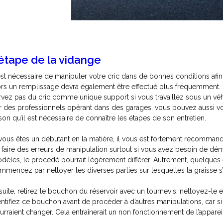
’étape de la vidange
 est nécessaire de manipuler votre cric dans de bonnes conditions afin d’
ors un remplissage devra également être effectué plus fréquemment.
rvez pas du cric comme unique support si vous travaillez sous un véhicu
r des professionnels opérant dans des garages, vous pouvez aussi vo
ison qu’il est nécessaire de connaître les étapes de son entretien.
 vous êtes un débutant en la matière, il vous est fortement recommand
 faire des erreurs de manipulation surtout si vous avez besoin de démo
dèles, le procédé pourrait légèrement différer. Autrement, quelques
mmencez par nettoyer les diverses parties sur lesquelles la graisse s’
suite, retirez le bouchon du réservoir avec un tournevis, nettoyez-le 
entifiez ce bouchon avant de procéder à d’autres manipulations, car s
urraient changer. Cela entraînerait un non fonctionnement de l’appar