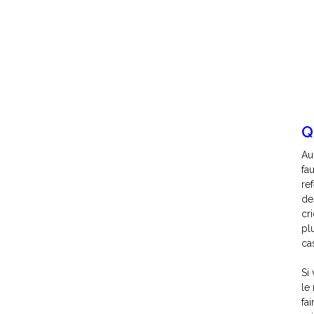
Q
Au
fa
re
de
cr
pl
cas
Si
le
fa