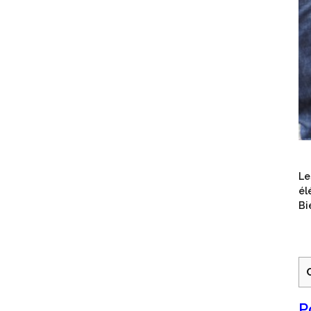
Le
él
Bi
P