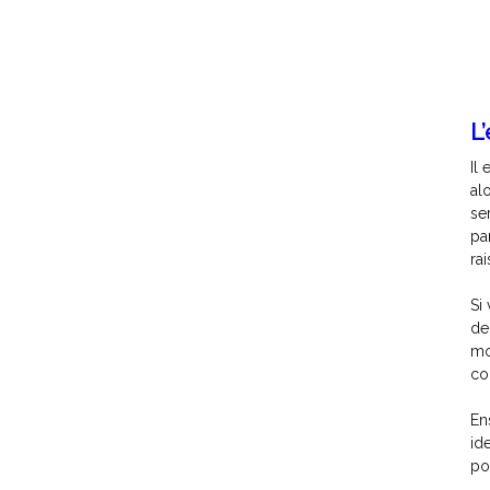
L
Il
al
se
pa
ra
Si
de
mo
co
En
id
po