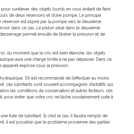
e pour surélever des objets lourds en vous évitant de faire
jours de deux réservoirs et d’une pompe. Le principe
r réservoir est aspiré par la pompe vers le deuxième
servoir dans ce cas. Le piston situé dans le deuxième
desserrage permet ensuite de libérer la pression et de
insi, du moment que le cric est bien étanche, les objets
raulique aura une charge limite à ne pas dépasser. Dans ce
e appareil explose sous la pression.
 hydraulique. S’il est recommandé de l’effectuer au moins
ffet, ces lubrifiants sont souvent accompagnés d’additifs qui
Selon les conditions de conservation et autres facteurs, ces
it, pour éviter que votre cric ne lâche soudainement suite à
ne fuite de lubrifiant. Si c’est le cas, il faudra remplir de
ent, il est possible que le problème provienne des parties