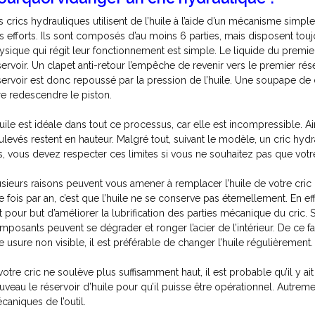
s crics hydrauliques utilisent de l’huile à l’aide d’un mécanisme simpl
s efforts. Ils sont composés d’au moins 6 parties, mais disposent tou
ysique qui régit leur fonctionnement est simple. Le liquide du premie
servoir. Un clapet anti-retour l’empêche de revenir vers le premier ré
servoir est donc repoussé par la pression de l’huile. Une soupape de 
ire redescendre le piston.
huile est idéale dans tout ce processus, car elle est incompressible. A
ulevés restent en hauteur. Malgré tout, suivant le modèle, un cric hyd
s, vous devez respecter ces limites si vous ne souhaitez pas que votr
usieurs raisons peuvent vous amener à remplacer l’huile de votre cric
e fois par an, c’est que l’huile ne se conserve pas éternellement. En e
t pour but d’améliorer la lubrification des parties mécanique du cric. 
mposants peuvent se dégrader et ronger l’acier de l’intérieur. De ce fa
e usure non visible, il est préférable de changer l’huile régulièrement.
votre cric ne soulève plus suffisamment haut, il est probable qu’il y ait u
uveau le réservoir d’huile pour qu’il puisse être opérationnel. Autrem
caniques de l’outil.