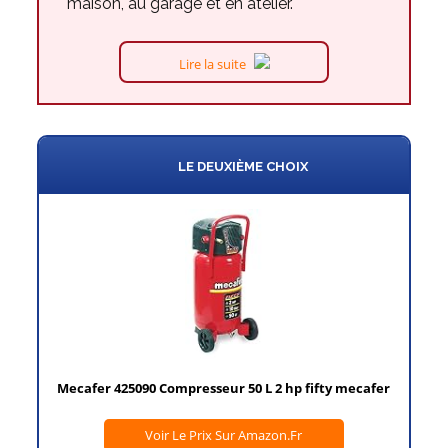
maison, au garage et en atelier.
Lire la suite
LE DEUXIÈME CHOIX
Mecafer 425090 Compresseur 50 L 2 hp fifty mecafer
Voir Le Prix Sur Amazon.fr