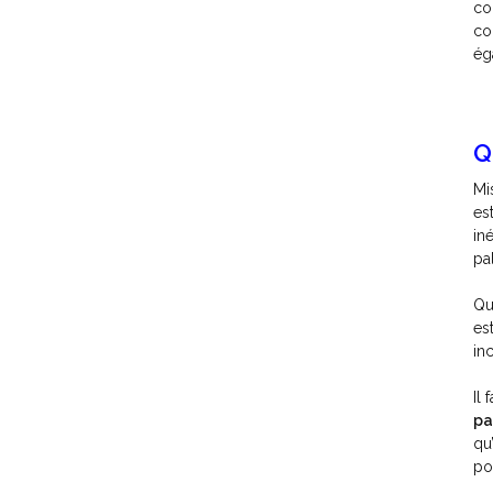
co
co
ég
Q
Mi
es
in
pa
Qu
es
in
Il
pa
qu
po