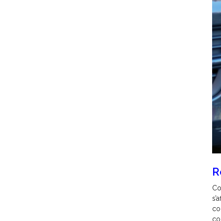
R
Co
s’
co
co