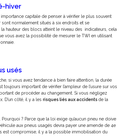
é-hiver
 importance capitale de penser à vérifier le plus souvent
sont normalement situés à six endroits et se
la hauteur des blocs atteint le niveau des indicateurs, cela
ue vous avez la possibilité de mesurer le TWI en utilisant
monnaie.
us usés
che, si vous avez tendance à bien faire attention, la durée
st toujours important de vérifier l’ampleur de l’usure sur vos
t important de procéder au changement. Si vous négligez
 D’un côté, il y a les
risques liés aux accidents
de la
. Pourquoi ? Parce que la loi exige qu’aucun pneu ne doive
u véhicule aux pneus usagés devra payer une amende de 4
e
rs est compromise, il y a la possible immobilisation du