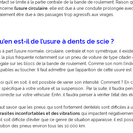
ntact se limite à la partie centrale de la bande de roulement. Raison 
ncerne
l’usure circulaire
, elle est due à une conduite prolongée avec
alement être due à des passages trop agressifs aux virages.
u’en est-il de l’usure à dents de scie ?
s à part l’usure normale, circulaire, centrale et non symétrique, il exi
t la plus fréquente notamment sur un pneu de voiture de type citadin
égale sur les blocs de la bande de roulement. Comme son nom l’indiq
lpables au toucher. Il faut admettre que l’apparition de cette usure est 
oi qu’il en soit, il est possible de varier son intensité. Comment ? 
t spécifique à votre voiture et sa suspension. Par la suite, il faudra pe
correcte sur votre véhicule. Enfin, il faudra penser à vérifier l’état de
 faut savoir que les pneus qui sont fortement dentelés sont difficiles à u
rasites inconfortables et des vibrations
qui impactent négativement 
’il soit difficile d’éviter que ce genre de situation apparaisse, il est 
sition des pneus environ tous les 10.000 km.