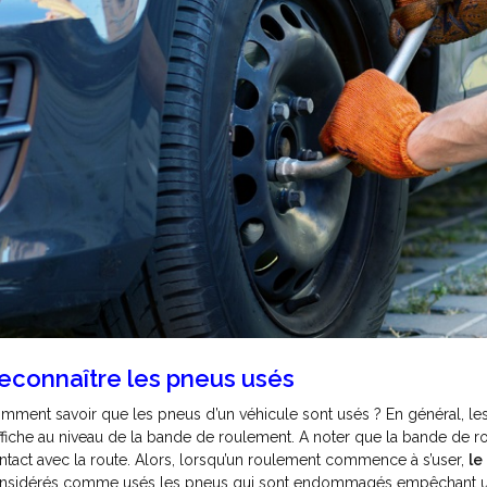
econnaître les pneus usés
mment savoir que les pneus d’un véhicule sont usés ? En général, le
affiche au niveau de la bande de roulement. A noter que la bande de ro
ntact avec la route. Alors, lorsqu’un roulement commence à s’user,
le
nsidérés comme usés les pneus qui sont endommagés empêchant une év