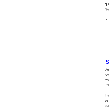
qu
re
– 
– 
– 
S
Vo
pe
tr
ut
Il 
se
au