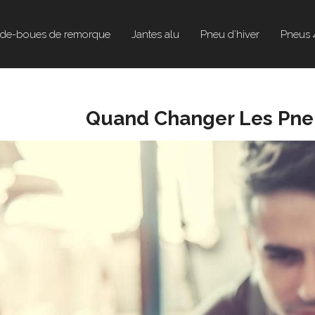
de-boues de remorque
Jantes alu
Pneu d’hiver
Pneus 
Quand Changer Les Pneu