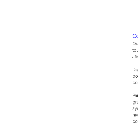
C
Qu
to
af
Dé
po
co
Pa
gr
sy
hi
co