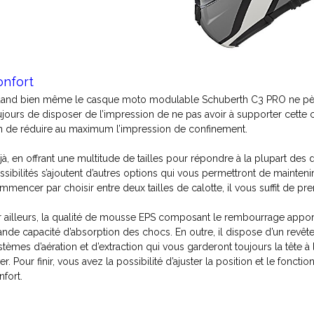
onfort
and bien même le casque moto modulable Schuberth C3 PRO ne pèser
ujours de disposer de l’impression de ne pas avoir à supporter cette ch
in de réduire au maximum l’impression de confinement.
jà, en offrant une multitude de tailles pour répondre à la plupart des 
ssibilités s’ajoutent d’autres options qui vous permettront de mainten
mmencer par choisir entre deux tailles de calotte, il vous suffit de p
r ailleurs, la qualité de mousse EPS composant le rembourrage apporte 
ande capacité d’absorption des chocs. En outre, il dispose d’un revê
stèmes d’aération et d’extraction qui vous garderont toujours la tête à
ver. Pour finir, vous avez la possibilité d’ajuster la position et le f
nfort.