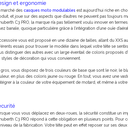
esign et ergonomie
 marché des
casques moto modulables
est aujourd’hui riche en cho
oduit, et joue sur des aspects que d’autres ne peuvent pas toujours 
huberth C3 PRO, la marque n’a pas tellement voulu innover en termes
sez banale, quoique particulière grâce à l’intégration d’une ouïe d’aéra
accessoire vous est proposé en une dizaine de tailles, allant du XXS
fférents essais pour trouver le modèle dans lequel votre tête se sentir
us distinguer des autres avec un large éventail de coloris proposés 
s styles de décoration qui vous conviennent.
 gros, vous disposez de trois couleurs de base que sont le noir, le bl
uleur, en plus des coloris jaune ou rouge. En tout, vous avez une vas
intégrer à la couleur de votre équipement de motard, et même à votr
curité
rsque vous vous déplacez en deux-roues, la sécurité constitue un im
huberth C3 PRO répond à cette obligation en plusieurs points. Pour co
 niveau de la fabrication. Votre tête peut en effet reposer sur ses deux 