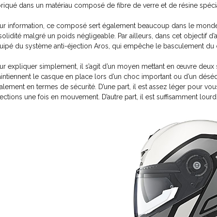
briqué dans un matériau composé de fibre de verre et de résine spécia
ur information, ce composé sert également beaucoup dans le monde i
 solidité malgré un poids négligeable. Par ailleurs, dans cet objectif d
uipé du système anti-éjection Aros, qui empêche le basculement du 
ur expliquer simplement, il s’agit d’un moyen mettant en œuvre deux s
intiennent le casque en place lors d’un choc important ou d’un déséq
alement en termes de sécurité. D’une part, il est assez léger pour vo
rections une fois en mouvement. D’autre part, il est suffisamment lour