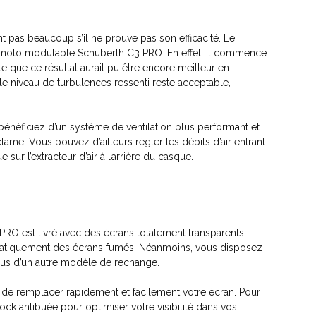
nt pas beaucoup s’il ne prouve pas son efficacité. Le
e moto modulable Schuberth C3 PRO. En effet, il commence
e que ce résultat aurait pu être encore meilleur en
 le niveau de turbulences ressenti reste acceptable,
énéficiez d’un système de ventilation plus performant et
clame. Vous pouvez d’ailleurs régler les débits d’air entrant
 sur l’extracteur d’air à l’arrière du casque.
RO est livré avec des écrans totalement transparents,
atiquement des écrans fumés. Néanmoins, vous disposez
plus d’un autre modèle de rechange.
t de remplacer rapidement et facilement votre écran. Pour
lock antibuée pour optimiser votre visibilité dans vos