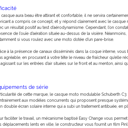
ficacité
 casque aura beau être attirant et confortable, il ne servira certaineme
bricant a compris ce concept, et y répond clairement avec le casqu
ec un résultat positif au test d’aérodynamisme. Cependant, l’on constat
absence de l’ouïe d’aération située au-dessus de la visière. Néanmoins,
tamment si vous roulez avec une moto dotée d’un pare-brise.
âce à la présence de canaux disséminés dans la coque interne, vous b
us agréable, en procurant à votre tête le niveau de fraîcheur qu’elle ré
agissant sur les entrées d’air situées sur le front et au menton, ainsi que
quipements de série
rticularité de cette marque, le casque moto modulable Schuberth C3 P
ntrairement aux modèles concurrents qui proposent presque systém
un double écran solaire interne qui a subi un traitement antibuée, en 
ur faciliter le travail, un mécanisme baptisé Easy Change vous perme
s déplacements lents en ville, le constructeur vous fournit un film Pin