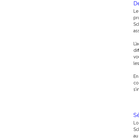
D
Le
pr
Sc
as
L’
di
vo
le
En
co
s’
Sé
Lo
Sc
au