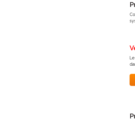
P
Co
sy
V
Le
da
P