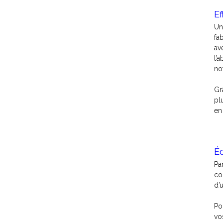
Ef
Un
fa
av
l’
no
Gr
pl
en 
É
Pa
co
d’
Po
vo