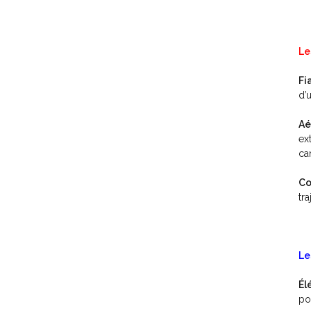
Le
Fi
d’
Aé
ex
ca
Co
tr
Le
Él
po