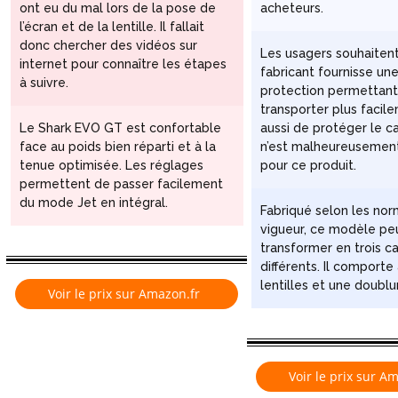
ont eu du mal lors de la pose de
acheteurs.
l’écran et de la lentille. Il fallait
donc chercher des vidéos sur
Les usagers souhaitent
internet pour connaître les étapes
fabricant fournisse un
à suivre.
protection permettant
transporter plus facil
Le Shark EVO GT est confortable
aussi de protéger le c
face au poids bien réparti et à la
n’est malheureusement
tenue optimisée. Les réglages
pour ce produit.
permettent de passer facilement
du mode Jet en intégral.
Fabriqué selon les no
vigueur, ce modèle pe
transformer en trois c
différents. Il comporte
lentilles et une doubl
Voir le prix sur Amazon.fr
Voir le prix sur A