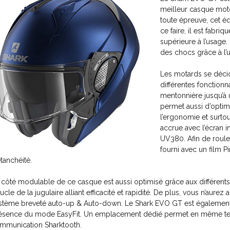
meilleur casque mot
toute épreuve, cet é
ce faire, il est fabri
supérieure à l’usage.
des chocs grâce à l’u
Les motards se déci
différentes fonctionn
mentonnière jusqu’à 
permet aussi d’optim
l’ergonomie et surtout
accrue avec l’écran i
UV380. Afin de roule
fourni avec un film 
étanchéité.
 côté modulable de ce casque est aussi optimisé grâce aux différents
ucle de la jugulaire alliant efficacité et rapidité. De plus, vous n’aure
stème breveté auto-up & Auto-down. Le Shark EVO GT est également 
ésence du mode EasyFit. Un emplacement dédié permet en même te
mmunication Sharktooth.