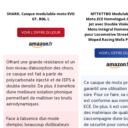
SHARK, Casque modulable moto EVO
MTTKTTBD Modulab
GT, B06, L
Moto,ECE Homologué,
Jet avec Double Visi
Moto Intégral Homm
VOIR L'OFFRE DU JOUR
pour Locomotive Street
Moped Racing Mofa P
VOIR L'OFFRE DU
Offrant une grande résistance et un
bon niveau d’absorption des chocs,
ce casque est fait à partir de
polycarbonate injecté et de l’EPS à
Ce casque de moto pr
double densité. De plus, il bénéficie
garantit une utilisatio
d’une meilleure isolation phonique
sûre. Pour ce faire, sa
permettant de maîtriser les bruits
est conforme aux nor
aérodynamiques.
ECE. De plus, il est con
des matériaux de quali
Face à l’absence d’un mode
s’accompagne d’une bo
d’emploi, beaucoup d’utilisateurs
de sécurité pour conva