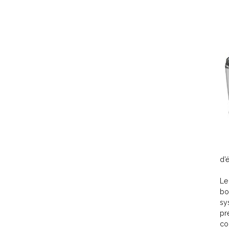
d’
Le
bo
sy
pr
co