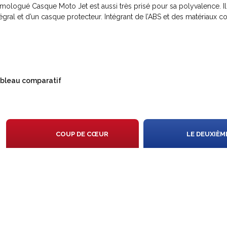
omologué
Casque Moto Jet est aussi très prisé pour sa polyvalence. I
tégral et d’un casque protecteur. Intégrant de l’ABS et des matériaux com
bleau comparatif
N
COUP DE CŒUR
LE DEUXIÈM
IS
ON
X