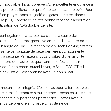
o modulable. Faisant preuve d’une excellente endurance à
quipement affiche une qualité de construction élevée. Pour
qué en polycarbonate injecté qui garantit une résistance
 De plus, il profite d’une très bonne capacité d’absorption
tilisation de l’EPS double densité.
dent également à acheter ce casque à cause des
alités qui l’accompagnent. Notamment, l’ouverture de la
un angle de 180 °. La technologie V-Tech Locking System
iser le verrouillage de cette dernière pour augmenter
 la sécurité. Par ailleurs, vous profitez d’une visibilité
ncolore de classe optique 1 ainsi que l’écran solaire
r confortablement durant l’hiver, le Shark EVO GT est
Pinlock 120 qui est combiné avec un bon niveau
 mécanismes intégrés. C’est le cas pour la fermeture par
z aucun mal à remonter simultanément l’écran en utilisant le
adapté aux personnes portant des lunettes avec la
mps de prendre en charge un système de