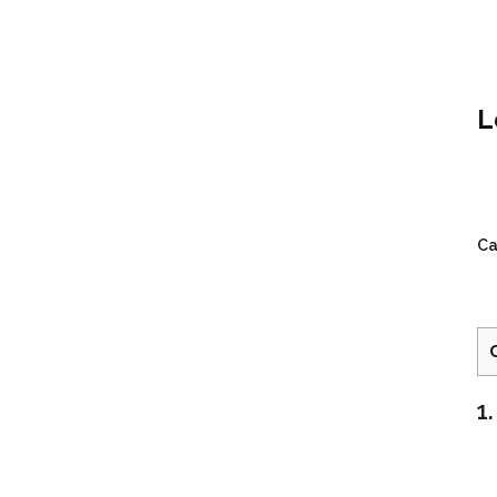
L
Ca
1