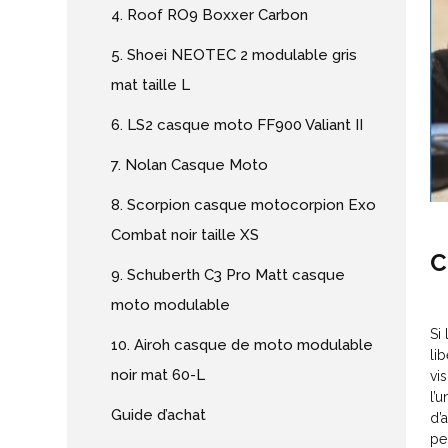
4. Roof RO9 Boxxer Carbon
5. Shoei NEOTEC 2 modulable gris
mat taille L
6. LS2 casque moto FF900 Valiant II
7. Nolan Casque Moto
8. Scorpion casque motocorpion Exo
Combat noir taille XS
C
9. Schuberth C3 Pro Matt casque
moto modulable
Si
10. Airoh casque de moto modulable
li
noir mat 60-L
vi
l’
Guide d’achat
d’
pe