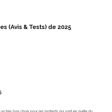
s (Avis & Tests) de 2025
6
un très bon choix pour les motards qui sont en quête du