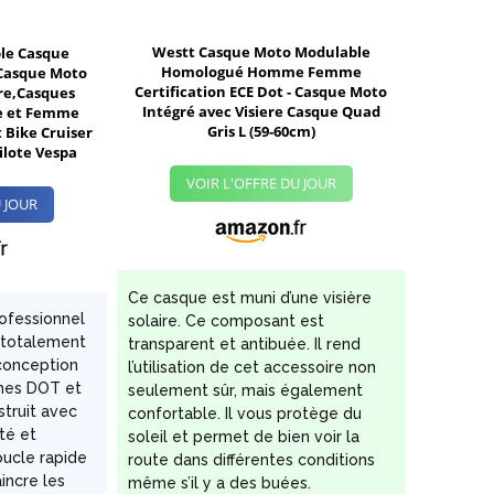
Westt Casque Moto Modulable
le Casque
Homologué Homme Femme
Casque Moto
Certification ECE Dot - Casque Moto
ère,Casques
Intégré avec Visiere Casque Quad
e et Femme
Gris L (59-60cm)
 Bike Cruiser
ilote Vespa
VOIR L'OFFRE DU JOUR
 JOUR
Ce casque est muni d’une visière
ofessionnel
solaire. Ce composant est
n totalement
transparent et antibuée. Il rend
 conception
l’utilisation de cet accessoire non
mes DOT et
seulement sûr, mais également
struit avec
confortable. Il vous protège du
té et
soleil et permet de bien voir la
ucle rapide
route dans différentes conditions
incre les
même s’il y a des buées.