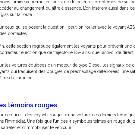
moins lumineux permettent aussi de détecter les problèmes de suspe
océder au changement du filtre à essence. L’on insérera aussi dans ce
rglas sur la route.
ur ceux qui se posent la question : peut-on rouler avec le voyant AB
 des contextes.
fin, cette section regroupe également les voyants pour prévenir une dé
 correcteur électronique de trajectoire ESP ainsi que l’antivol de direc
ur les voitures équipées d’un moteur de type Diesel, les signaux de
yants qui traduisent des bougies de préchauffage détériorées, une satur
filtre du carburant.
es témoins rouges
ur ce qui est des voyants rouges d’une voiture, ces derniers témoign
ns l’immédiat. Une fois que l’un des 4 symboles teintés en rouge du ta
 s’arrêter et d’immobiliser le véhicule.