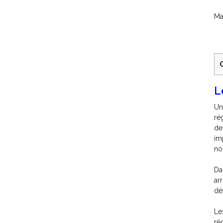
Ma
L
Un
ré
de
im
no
Da
ar
dé
Le
ré