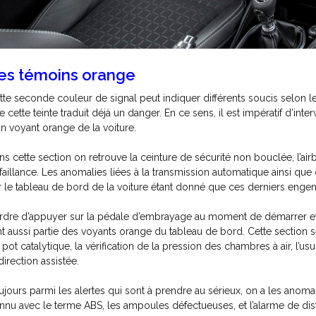
es témoins orange
tte seconde couleur de signal peut indiquer différents soucis selon le 
e cette teinte traduit déjà un danger. En ce sens, il est impératif d’in
un voyant orange de la voiture.
ns cette section on retrouve la ceinture de sécurité non bouclée, l’ai
faillance. Les anomalies liées à la transmission automatique ainsi qu
r le tableau de bord de la voiture étant donné que ces derniers engend
ordre d’appuyer sur la pédale d’embrayage au moment de démarrer et u
nt aussi partie des voyants orange du tableau de bord. Cette section se
 pot catalytique, la vérification de la pression des chambres à air, l’u
direction assistée.
ujours parmi les alertes qui sont à prendre au sérieux, on a les ano
nnu avec le terme ABS, les ampoules défectueuses, et l’alarme de dis