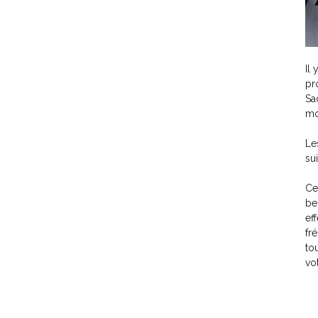
Il
pr
Sa
mo
Le
su
Ce
be
ef
fr
to
vo