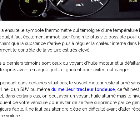
 y a ensuite le symbole thermomètre qui témoigne d’une température in
oduit, il faut également immobiliser l’engin le plus vite possible p
chant que la substance n’arrive plus à réguler la chaleur interne dan
ment le contrôle de la voiture est très élevé.
s 2 derniers témoins sont ceux du voyant d’huile moteur et la défaillan
ite après avoir remarqué qu’ils clignotent pour éviter tout danger.
pendant dans certaines situations, le voyant moteur reste allumé sans q
rline, d’un SUV ou même
du meilleur tracteur tondeuse
, ce fait n’e
fet, dans certains cas, on peut avoir un voyant huile allumé mais le niv
équent de votre véhicule pour éviter de se faire surprendre par ce ge
ujours fiable, il ne faut pas attendre d’être en difficulté avant d’aller
tre voiture.