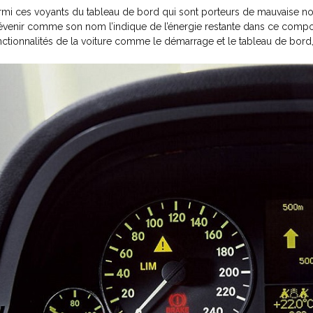
rmi ces voyants du tableau de bord qui sont porteurs de mauvaise nouve
évenir comme son nom l’indique de l’énergie restante dans ce composa
nctionnalités de la voiture comme le démarrage et le tableau de bord, i