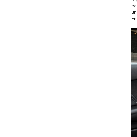
co
un
En