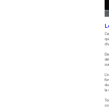
L
Ce
qu
d’
Da
dé
su
L’
fo
du
la 
To
co