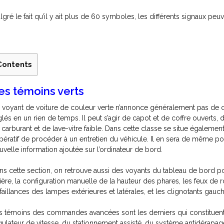
lgré le fait qu’il y ait plus de 60 symboles, les différents signaux peu
Contents
es témoins verts
 voyant de voiture de couleur verte n’annonce généralement pas de ca
glés en un rien de temps. Il peut s’agir de capot et de coffre ouverts,
 carburant et de lave-vitre faible. Dans cette classe se situe égalemen
pératif de procéder à un entretien du véhicule. Il en sera de même pour
uvelle information ajoutée sur l’ordinateur de bord.
ns cette section, on retrouve aussi des voyants du tableau de bord po
rière, la configuration manuelle de la hauteur des phares, les feux de 
faillances des lampes extérieures et latérales, et les clignotants gauche
s témoins des commandes avancées sont les derniers qui constituent 
gulateur de vitesse, du stationnement assisté, du système antidérapag