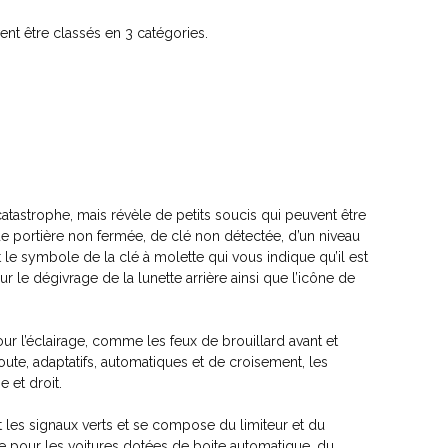
vent être classés en 3 catégories.
tastrophe, mais révèle de petits soucis qui peuvent être
 de portière non fermée, de clé non détectée, d’un niveau
t le symbole de la clé à molette qui vous indique qu’il est
 le dégivrage de la lunette arrière ainsi que l’icône de
ur l’éclairage, comme les feux de brouillard avant et
route, adaptatifs, automatiques et de croisement, les
 et droit.
les signaux verts et se compose du limiteur et du
e pour les voitures dotées de boite automatique, du