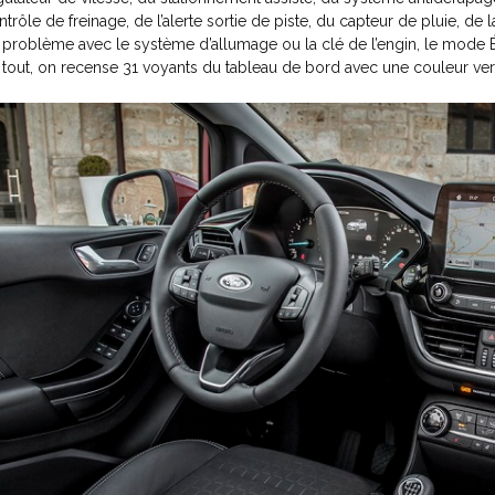
ntrôle de freinage, de l’alerte sortie de piste, du capteur de pluie, de
 problème avec le système d’allumage ou la clé de l’engin, le mode ÉC
 tout, on recense 31 voyants du tableau de bord avec une couleur verte