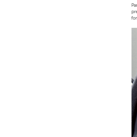
Pa
pr
fo