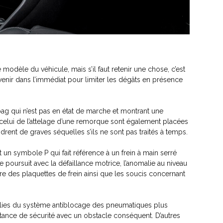
modèle du véhicule, mais s’il faut retenir une chose, c’est
tervenir dans l’immédiat pour limiter les dégâts en présence
rbag qui n’est pas en état de marche et montrant une
e celui de l’attelage d’une remorque sont également placées
rent de graves séquelles s’ils ne sont pas traités à temps.
n symbole P qui fait référence à un frein à main serré
 poursuit avec la défaillance motrice, l’anomalie au niveau
sure des plaquettes de frein ainsi que les soucis concernant
malies du système antiblocage des pneumatiques plus
tance de sécurité avec un obstacle conséquent. D’autres