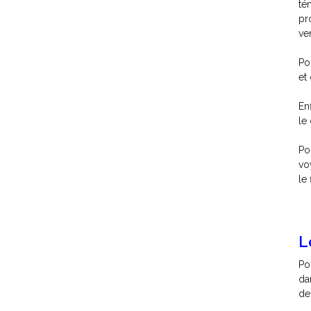
té
pr
ve
Po
et
En
le
Po
vo
le 
L
Po
da
de