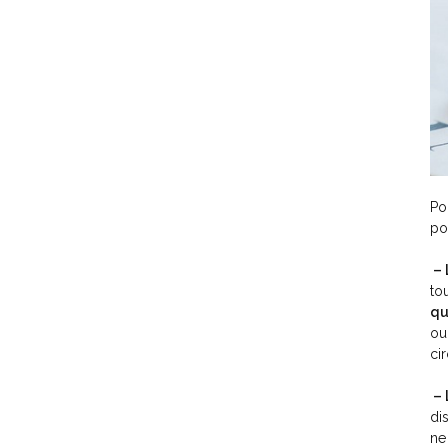
Po
po
– 
to
qu
ou
ci
– 
di
ne