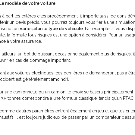
Le modèle de votre voiture
s à part les critères cités précédemment, il importe aussi de considér
tenir un devis précis, vous pourrez toujours vous fier à une simulati
uscription
varie selon le type de véhicule
. Par exemple, si vous dis
ute, la formule tous risques est une option à considérer. Pour un usa
âce à votre assurance.
r ailleurs, un bolide puissant occasionne également plus de risques, i
uvrir en cas de dommage important.
ant aux voitures électriques, ces dernières ne demanderont pas à êtr
accident est généralement amoindri.
ur une camionnette ou un camion, le choix se basera principalement
 3,5 tonnes correspondra à une formule classique, tandis qu’un PTAC a
 comme d’autres paramètres entrent également en jeu et que les critè
haustifs, il est toujours judicieux de passer par un comparateur d’assu