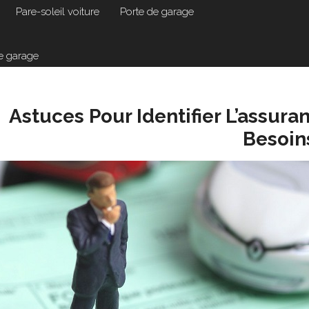
Pare-soleil voiture
Porte de garage
de garage
Astuces Pour Identifier L’assur
Besoin