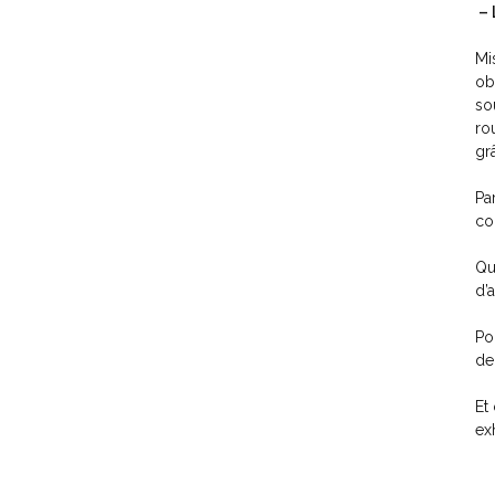
– 
Mi
ob
so
ro
gr
Pa
co
Qu
d’
Po
de
Et
ex