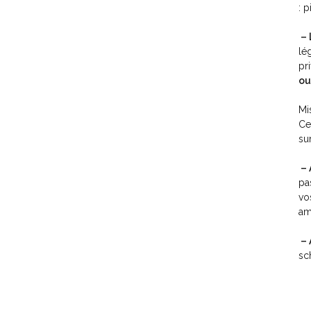
: 
– 
lé
pr
ou
Mi
Ce
su
– 
pa
vo
am
– 
sc