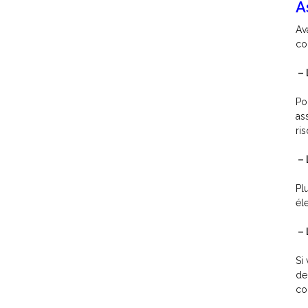
A
Av
co
– 
Po
as
ri
– 
Pl
él
– 
Si
de
co