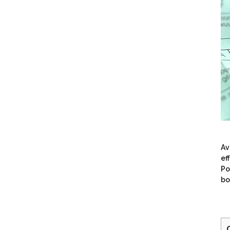
Av
ef
Po
bo