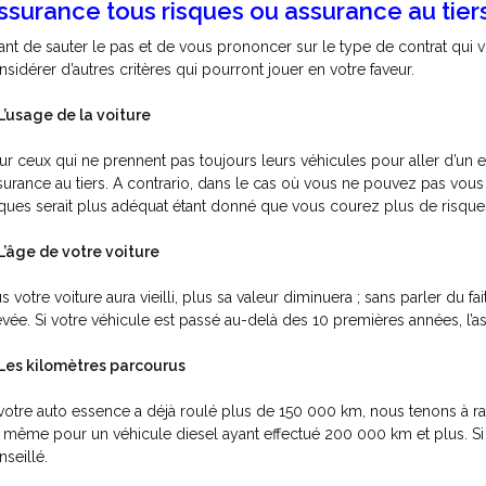
ssurance tous risques ou assurance au tiers
ant de sauter le pas et de vous prononcer sur le type de contrat qui 
nsidérer d’autres critères qui pourront jouer en votre faveur.
L’usage de la voiture
ur ceux qui ne prennent pas toujours leurs véhicules pour aller d’un en
surance au tiers. A contrario, dans le cas où vous ne pouvez pas vous
sques serait plus adéquat étant donné que vous courez plus de risque
L’âge de votre voiture
us votre voiture aura vieilli, plus sa valeur diminuera ; sans parler du f
evée. Si votre véhicule est passé au-delà des 10 premières années, l’as
Les kilomètres parcourus
 votre auto essence a déjà roulé plus de 150 000 km, nous tenons à ra
 même pour un véhicule diesel ayant effectué 200 000 km et plus. Si c’
nseillé.