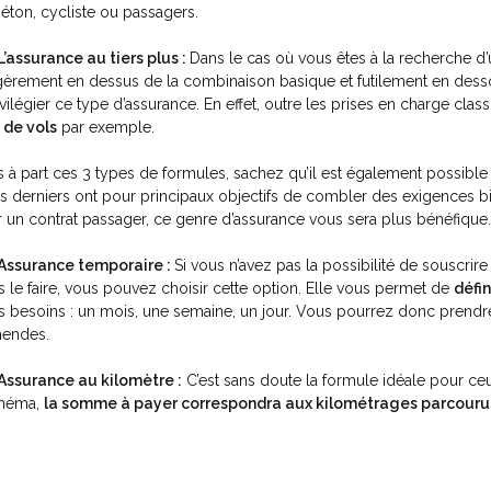
piéton, cycliste ou passagers.
L’assurance au tiers plus :
Dans le cas où vous êtes à la recherche d’u
gèrement en dessus de la combinaison basique et futilement en dess
ivilégier ce type d’assurance. En effet, outre les prises en charge cla
 de vols
par exemple.
s à part ces 3 types de formules, sachez qu’il est également possibl
s derniers ont pour principaux objectifs de combler des exigences bi
r un contrat passager, ce genre d’assurance vous sera plus bénéfique. 
Assurance temporaire :
Si vous n’avez pas la possibilité de souscrir
s le faire, vous pouvez choisir cette option. Elle vous permet de
défi
s besoins : un mois, une semaine, un jour. Vous pourrez donc prendre 
endes.
Assurance au kilomètre :
C’est sans doute la formule idéale pour ceu
héma,
la somme à payer correspondra aux kilométrages parcouru