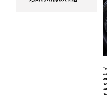
Expertise et assistance client
Tr
ca
én
re
au
ré