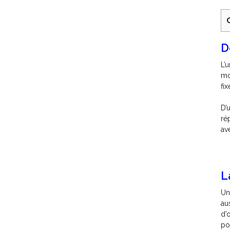
D
L’
mo
fi
D’
ré
av
L
Un
au
d’
po