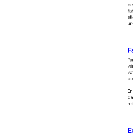
de
fia
el
une
F
Pa
vé
vo
po
En
d’
mê
E