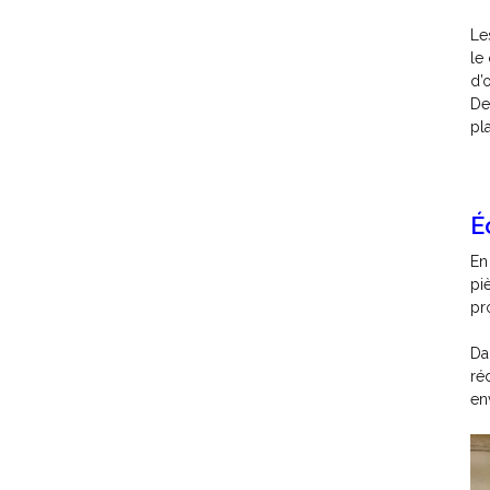
Le
le
d’
De
pl
É
En
pi
pr
Da
ré
en