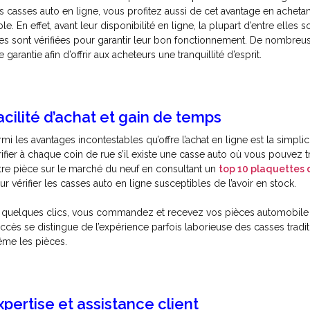
s casses auto en ligne, vous profitez aussi de cet avantage en acheta
ble. En effet, avant leur
disponibilité en ligne, la plupart d’entre elle
les sont vérifiées pour garantir leur bon fonctionnement. De nombreus
 garantie afin d’offrir aux acheteurs une tranquillité d’esprit.
acilité d’achat et gain de temps
rmi les avantages incontestables qu’offre l’achat en ligne est la simpl
rifier à chaque coin de rue s’il existe une casse auto où vous pouvez t
tre pièce sur le marché du neuf en consultant un
top 10 plaquettes d
ur vérifier les casses auto en ligne susceptibles de l’avoir en stock.
 quelques clics, vous commandez et recevez vos pièces automobile d’
accès se distingue de l’expérience parfois laborieuse des casses tradit
me les pièces.
xpertise et assistance client