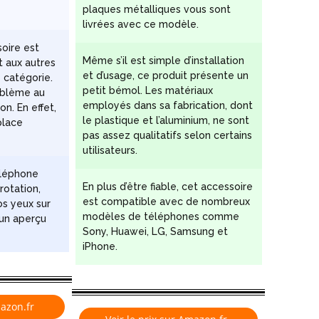
plaques métalliques vous sont
livrées avec ce modèle.
oire est
Même s’il est simple d’installation
t aux autres
et d’usage, ce produit présente un
 catégorie.
petit bémol. Les matériaux
oblème au
employés dans sa fabrication, dont
on. En effet,
le plastique et l’aluminium, ne sont
place
pas assez qualitatifs selon certains
utilisateurs.
éléphone
En plus d’être fiable, cet accessoire
rotation,
est compatible avec de nombreux
os yeux sur
modèles de téléphones comme
 un aperçu
Sony, Huawei, LG, Samsung et
iPhone.
mazon.fr