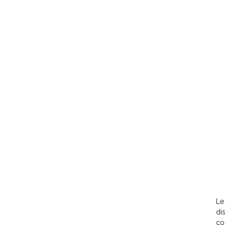
Le
di
co