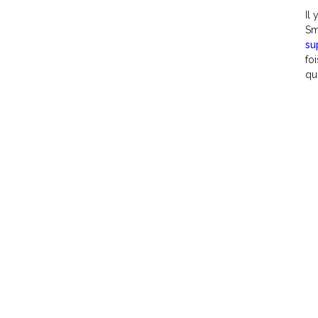
Il
Sm
su
fo
qu