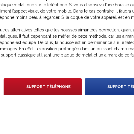
 plaque métallique sur le téléphone. Si vous disposez d’une housse 
aiment l’aspect visuel de votre mobile. Dans le cas contraire, il faudra 
léphone moins beau à regarder. Si la coque de votre appareil est en méta
autres alternatives telles que les housses aimantées permettent quant 
talliques. Il faut cependant se méfier de cette méthode, car les aimant
léphone est équipé. De plus, la housse est en permanence sur le télé
mmages. En effet, l’exposition prolongée dans un puissant champ mag
 support classique utilisant une plaque de métal et un aimant de ce fait
N
SUPPORT TÉLÉPHONE
SUPPORT TÉ
IS
ON
VOITURE MAGNÉTIQUE
UNIVER
X