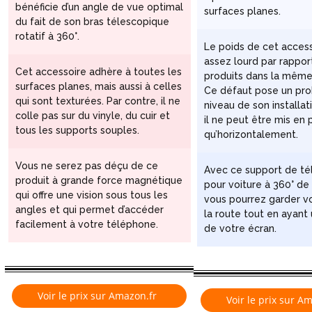
bénéficie d’un angle de vue optimal
surfaces planes.
du fait de son bras télescopique
rotatif à 360°.
Le poids de cet access
assez lourd par rappor
Cet accessoire adhère à toutes les
produits dans la même
surfaces planes, mais aussi à celles
Ce défaut pose un pr
qui sont texturées. Par contre, il ne
niveau de son installati
colle pas sur du vinyle, du cuir et
il ne peut être mis en 
tous les supports souples.
qu’horizontalement.
Vous ne serez pas déçu de ce
Avec ce support de t
produit à grande force magnétique
pour voiture à 360° de 
qui offre une vision sous tous les
vous pourrez garder v
angles et qui permet d’accéder
la route tout en ayant
facilement à votre téléphone.
de votre écran.
Voir le prix sur Amazon.fr
Voir le prix sur A