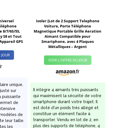
niversel
ivoler [Lot de 2 Support Telephone
éléphone
Voiture, Porte Téléphone
e 8/7/6S/5S,
Magnetique Portable Grille Aeration
y S8 et Tout
Aimant Compatible pour
Appareil GPS
Smartphone, avec 4 Plaques
Métalliques – Argent
 JOUR
VOIR L'OFFRE DU JOUR
laire unique,
Il intègre 4 aimants très puissants
justé sur
qui maximisent la sécurité de votre
a puissante
smartphone durant votre trajet. Il
permet de
est doté d'un poids très allégé et
intensive
constitue un élément facile à
s modèles de
transporter. Vendu en lot de 2, en
 leur taille.
plus des supports de téléphone, 4
utes les