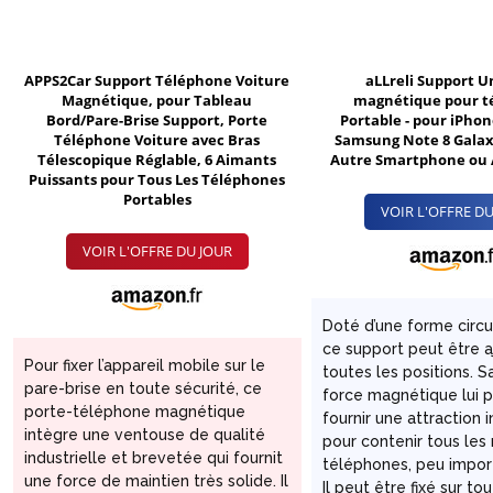
APPS2Car Support Téléphone Voiture
aLLreli Support U
Magnétique, pour Tableau
magnétique pour t
Bord/Pare-Brise Support, Porte
Portable - pour iPhon
Téléphone Voiture avec Bras
Samsung Note 8 Galax
Télescopique Réglable, 6 Aimants
Autre Smartphone ou 
Puissants pour Tous Les Téléphones
Portables
VOIR L'OFFRE DU
VOIR L'OFFRE DU JOUR
Doté d’une forme circu
ce support peut être a
Pour fixer l’appareil mobile sur le
toutes les positions. S
pare-brise en toute sécurité, ce
force magnétique lui 
porte-téléphone magnétique
fournir une attraction 
intègre une ventouse de qualité
pour contenir tous le
industrielle et brevetée qui fournit
téléphones, peu importe
une force de maintien très solide. Il
Il peut être fixé sur to