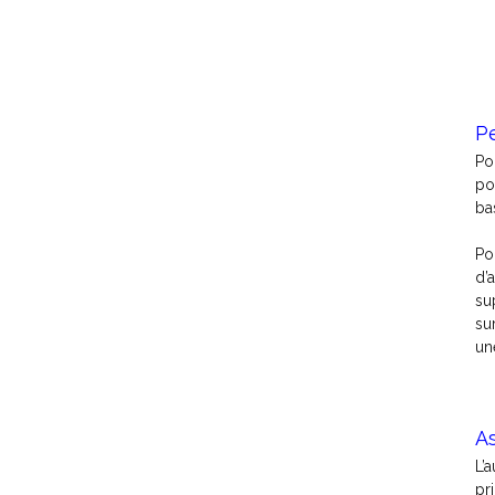
P
Po
po
ba
Po
d’
su
su
un
As
L’
pr