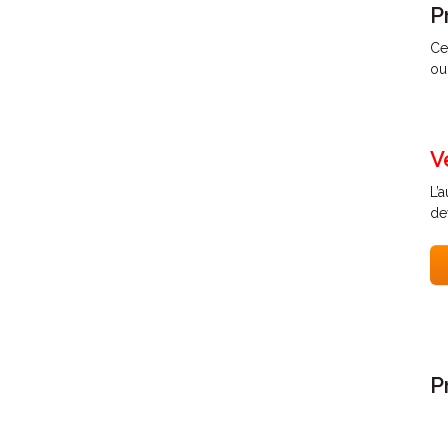
P
Ce
ou
V
L’
de
P