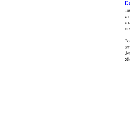
D
L’
di
d’
de
Po
am
li
té