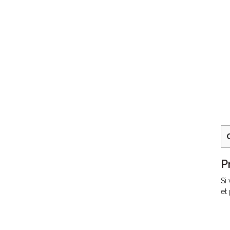
P
Si
et