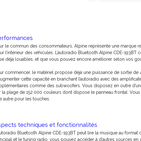
erformances
ur le commun des consommateurs, Alpine représente une marque reco
ur l’intérieur des véhicules. L’autoradio Bluetooth Alpine CDE-193BT 
se déjà louables, et que vous pouvez encore améliorer selon vos goû
ur commencer, le matériel propose déjà une puissance de sortie de 4 
augmenter cette capacité en branchant l’autoradio avec des amplificat
pplémentaires comme des subwoofers. Vous disposez en outre d’une po
r la plage de 152 000 couleurs dont dispose le panneau frontal. Vous
e autre pour les touches.
pects techniques et fonctionnalités
autoradio Bluetooth Alpine CDE-193BT peut lire la musique au format 
incipal et le tuning radio, vous pouvez accéder à d’autres sources en