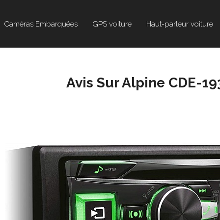
Caméras Embarquées
GPS voiture
Haut-parleur voiture
Avis Sur Alpine CDE-193