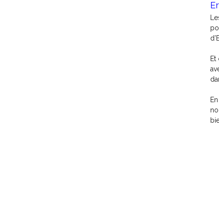
E
L
po
d’
Et
av
da
En
no
bi