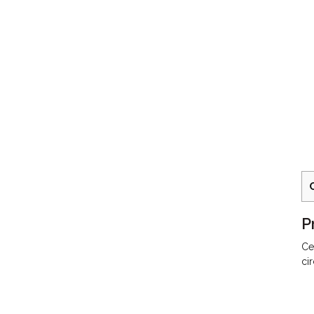
P
Ce
ci