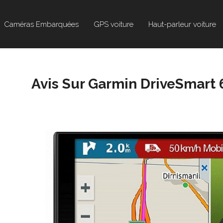
Caméras Embarquées
GPS voiture
Haut-parleur voiture
Avis Sur Garmin DriveSmart 6