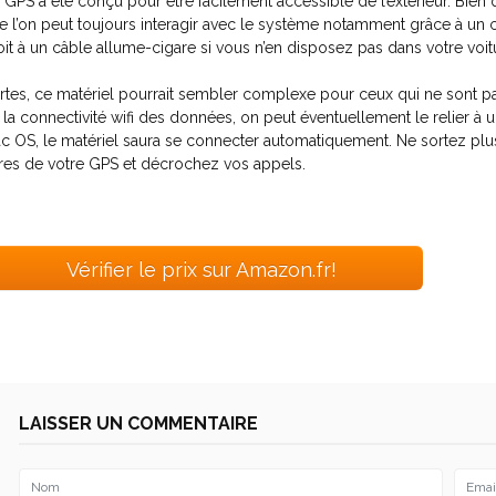
 GPS a été conçu pour être facilement accessible de l’extérieur. Bien qu
e l’on peut toujours interagir avec le système notamment grâce à un câ
oit à un câble allume-cigare si vous n’en disposez pas dans votre voit
rtes, ce matériel pourrait sembler complexe pour ceux qui ne sont p
 la connectivité wifi des données, on peut éventuellement le relier à
c OS, le matériel saura se connecter automatiquement. Ne sortez plus 
bres de votre GPS et décrochez vos appels.
Vérifier le prix sur Amazon.fr!
LAISSER UN COMMENTAIRE