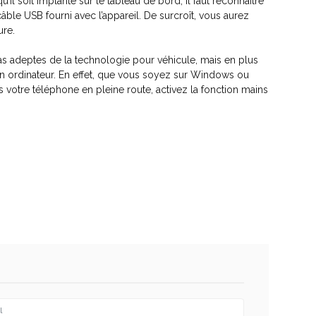
’il soit implanté sur le tableau de bord, il faut reconnaître
ble USB fourni avec l’appareil. De surcroît, vous aurez
ure.
as adeptes de la technologie pour véhicule, mais en plus
 un ordinateur. En effet, que vous soyez sur Windows ou
votre téléphone en pleine route, activez la fonction mains