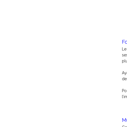
Fo
Le
se
pl
Ay
de
Po
l’
Mu