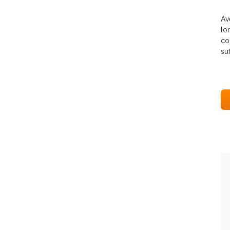
Av
lo
co
su