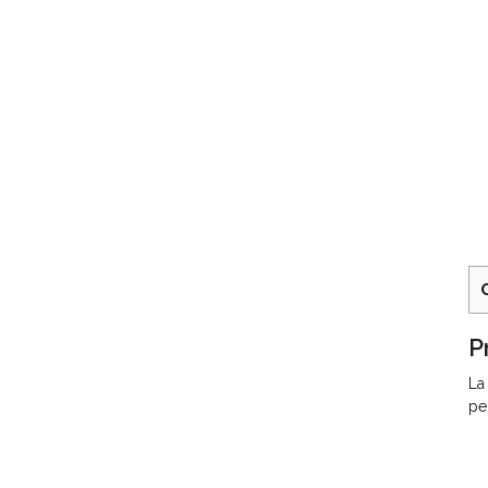
P
La
pe