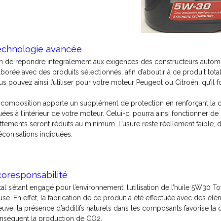
echnologie avancée
in de répondre intégralement aux exigences des constructeurs automo
aborée avec des produits sélectionnés, afin d’aboutir à ce produit tot
us pouvez ainsi l’utiliser pour votre moteur Peugeot ou Citroën, qu’il f
 composition apporte un supplément de protection en renforçant la cou
tuées à l’intérieur de votre moteur. Celui-ci pourra ainsi fonctionner 
ottements seront réduits au minimum. L’usure reste réellement faible, 
éconisations indiquées.
coresponsabilité
tal s’étant engagé pour l’environnement, l’utilisation de l’huile 5W30 
use. En effet, la fabrication de ce produit a été effectuée avec des él
euve, la présence d’additifs naturels dans les composants favorise la
nséquent la production de CO2.