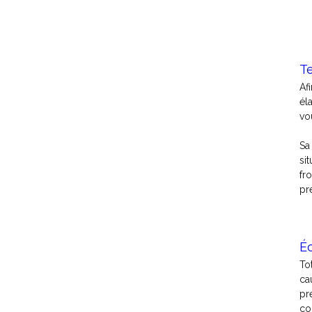
T
Af
él
vo
Sa
si
fr
pr
É
To
ca
pr
co